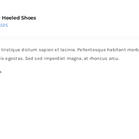
 Heeled Shoes
Price
$
125
range:
$38
r tristique dictum sapien et lacinia. Pellentesque habitant mor
through
pis egestas. Sed sed imperdiet magna, at rhoncus arcu.
$125
s