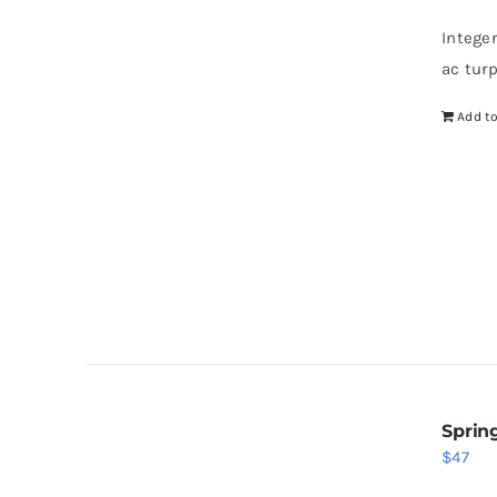
Intege
ac tur
Add to
Sprin
$
47