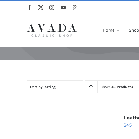
Skip
to
content
Home
Sho
Sort by
Rating
Show
48 Products
Leath
$
45