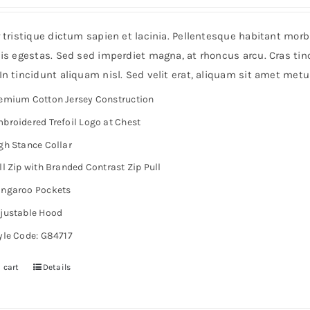
r tristique dictum sapien et lacinia. Pellentesque habitant mor
is egestas. Sed sed imperdiet magna, at rhoncus arcu. Cras tinc
n tincidunt aliquam nisl. Sed velit erat, aliquam sit amet metu
emium Cotton Jersey Construction
broidered Trefoil Logo at Chest
gh Stance Collar
ll Zip with Branded Contrast Zip Pull
ngaroo Pockets
justable Hood
yle Code: G84717
 cart
Details