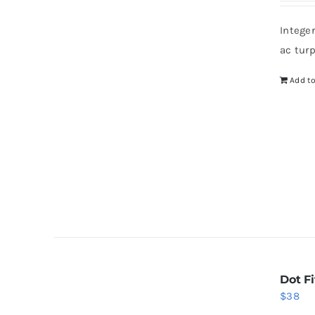
Intege
ac tur
Add to
Dot Fi
$
38