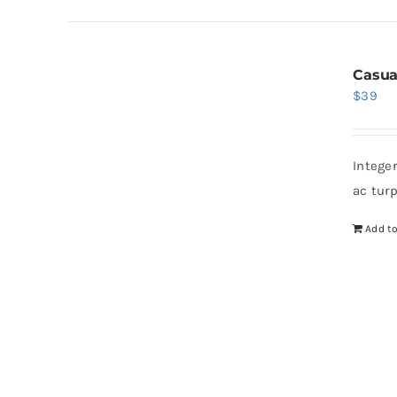
Casua
$
39
Intege
ac tur
Add to