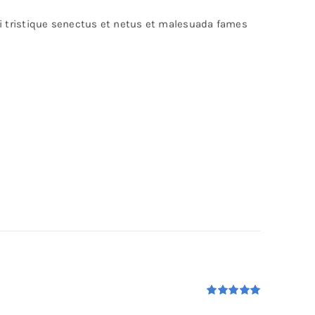
bi tristique senectus et netus et malesuada fames
Rated
5.00