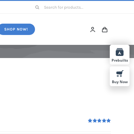
Search
for:
SHOP NOW!
Prebuilts
Buy Now
Rated
5.00
out of 5