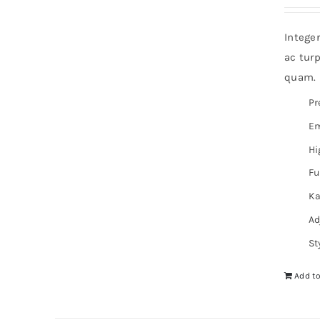
Intege
ac turp
quam. I
Pr
Em
Hi
Fu
Ka
Ad
St
Add to