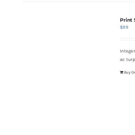
Print
$
99
Intege
ac tur
Buy O