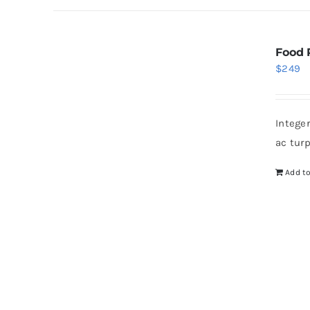
Food 
$
249
Intege
ac tur
Add to