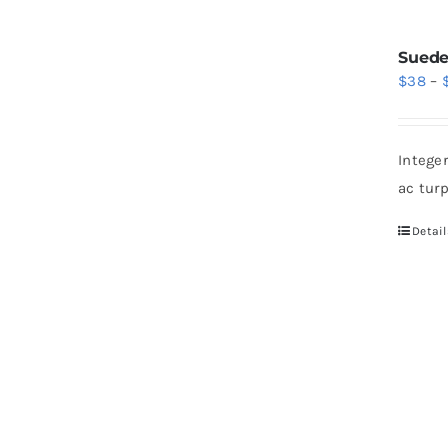
Suede
$
38
–
Intege
ac tur
Detail