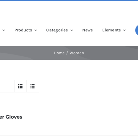
p
Products
Categories
News
Elements
Home
Women
er Gloves