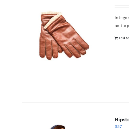
Intege
ac tur
Add to
Hipst
$
57