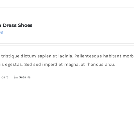
 Dress Shoes
iginal
Current
36
ice
price
s:
is:
r tristique dictum sapien et lacinia. Pellentesque habitant mor
6.
$36.
pis egestas. Sed sed imperdiet magna, at rhoncus arcu.
 cart
Details