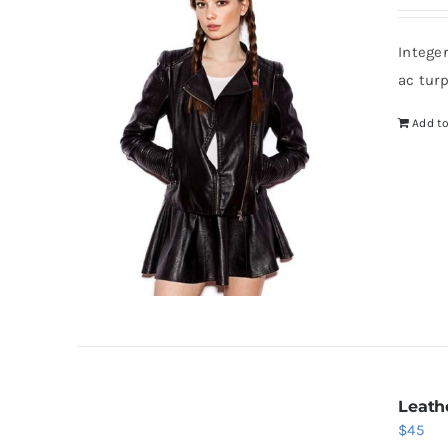
Intege
ac tur
Add to
Leath
$
45