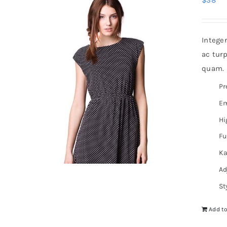
$
38
Intege
ac turp
quam. I
Pr
Em
Hi
Fu
Ka
Ad
St
Add to