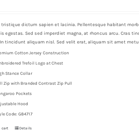
r tristique dictum sapien et lacinia. Pellentesque habitant mor
is egestas. Sed sed imperdiet magna, at rhoncus arcu. Cras tinc
n tincidunt aliquam nisl. Sed velit erat, aliquam sit amet metu
emium Cotton Jersey Construction
broidered Trefoil Logo at Chest
gh Stance Collar
ll Zip with Branded Contrast Zip Pull
ngaroo Pockets
justable Hood
yle Code: G84717
 cart
Details