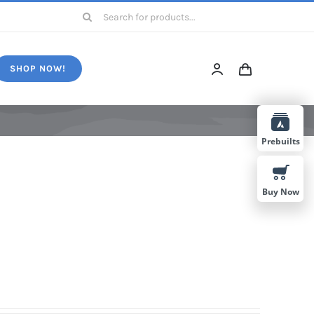
Search
for:
SHOP NOW!
Prebuilts
Buy Now