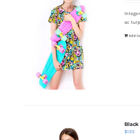
Intege
ac tur
Add to
Black
$
125