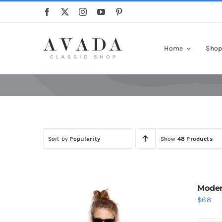
Skip
to
content
Home
Sho
Sort by
Popularity
Show
48 Products
Moder
$
68