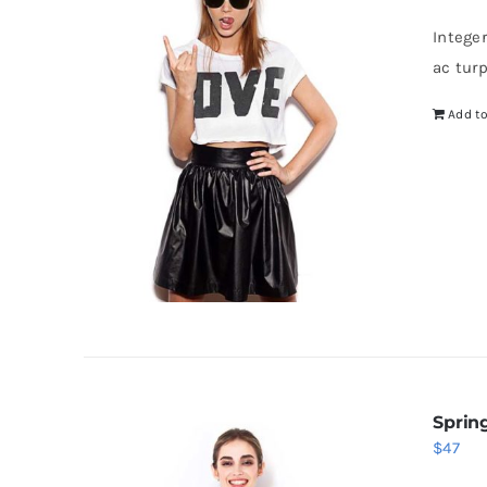
Intege
ac tur
Add to
Sprin
$
47