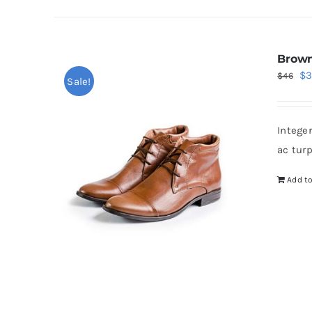
Brown
Or
$
$
46
Sale!
pr
wa
Intege
$4
ac tur
Add to