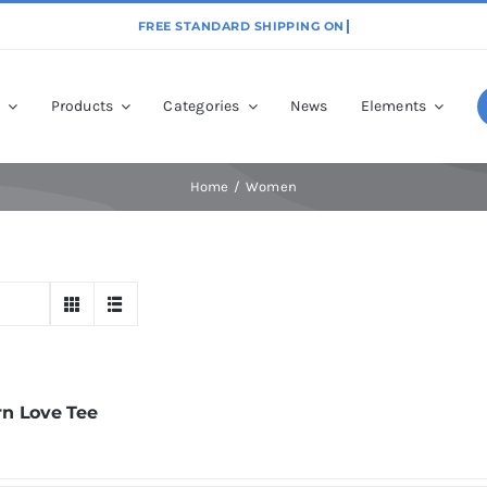
p
Products
Categories
News
Elements
Home
Women
n Love Tee