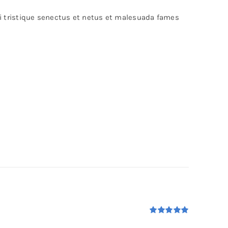
bi tristique senectus et netus et malesuada fames
Rated
5.00