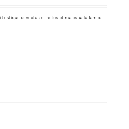
Rated
5.00
out of 5
bi tristique senectus et netus et malesuada fames