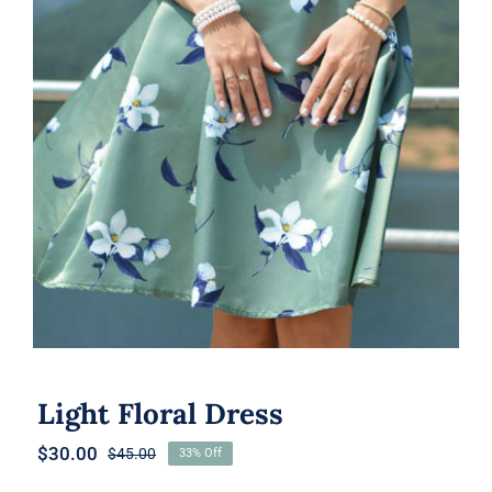
Light Floral Dress
Light Floral Dress
$
30.00
$
45.00
33% Off
Original
Current
price
price