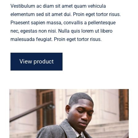
was:
is:
Vestibulum ac diam sit amet quam vehicula
$45.00.
$30.00.
elementum sed sit amet dui. Proin eget tortor risus.
Praesent sapien massa, convallis a pellentesque
nec, egestas non nisi. Nulla quis lorem ut libero
malesuada feugiat. Proin eget tortor risus.
View product