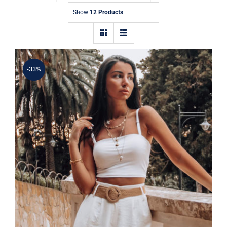
Contact
Show
12 Products
-33%
Simple Tank Top
Rated
5.00
out of 5