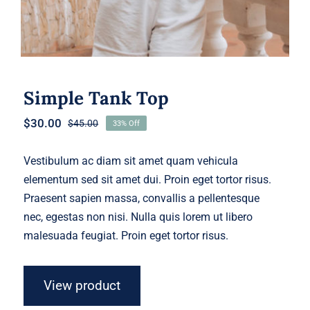
Simple Tank Top
$
30.00
$
45.00
33% Off
Original
Current
price
price
was:
is:
Vestibulum ac diam sit amet quam vehicula
$45.00.
$30.00.
elementum sed sit amet dui. Proin eget tortor risus.
Praesent sapien massa, convallis a pellentesque
nec, egestas non nisi. Nulla quis lorem ut libero
malesuada feugiat. Proin eget tortor risus.
View product