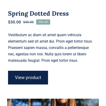
Spring Dotted Dress
$
30.00
$
45.00
33% Off
Original
Current
price
price
was:
is:
Vestibulum ac diam sit amet quam vehicula
$45.00.
$30.00.
elementum sed sit amet dui. Proin eget tortor risus.
Praesent sapien massa, convallis a pellentesque
nec, egestas non nisi. Nulla quis lorem ut libero
malesuada feugiat. Proin eget tortor risus.
View product