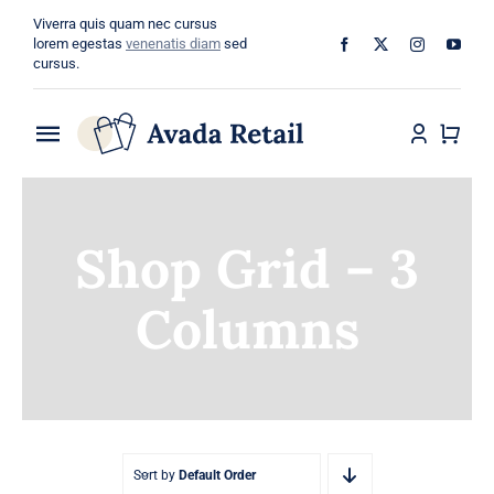
Skip
Viverra quis quam nec cursus
to
lorem egestas
venenatis diam
sed
cursus.
content
Toggle
Navigation
Home
Shop Grid – 3
About
Columns
Shop
Categories
Blog
Sort by
Default Order