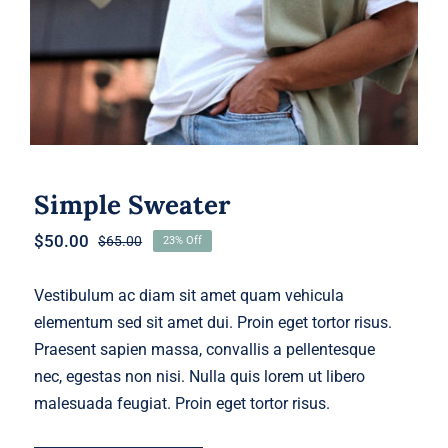
Simple Sweater
$
50.00
$
65.00
23% Off
Original
Current
price
price
was:
is:
Vestibulum ac diam sit amet quam vehicula
$65.00.
$50.00.
elementum sed sit amet dui. Proin eget tortor risus.
Praesent sapien massa, convallis a pellentesque
nec, egestas non nisi. Nulla quis lorem ut libero
malesuada feugiat. Proin eget tortor risus.