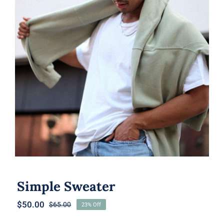
Simple Sweater
Simple Sweater
$
50.00
$
65.00
23% Off
Original
Current
price
price