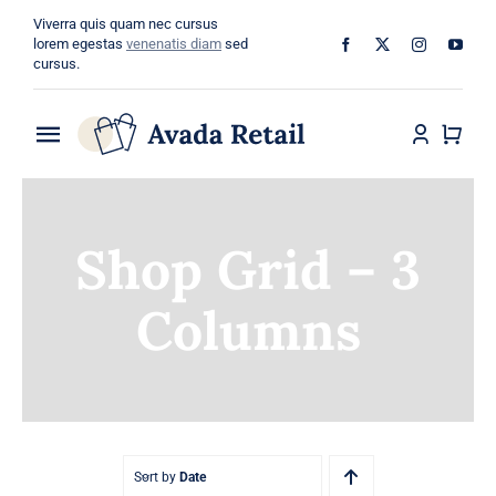
Skip
Viverra quis quam nec cursus
to
lorem egestas
venenatis diam
sed
cursus.
content
Toggle
Navigation
Home
Shop Grid – 3
About
Columns
Shop
Categories
Blog
Sort by
Date