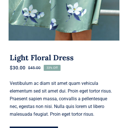
Light Floral Dress
$
30.00
$
45.00
33% Off
Original
Current
price
price
was:
is:
Vestibulum ac diam sit amet quam vehicula
$45.00.
$30.00.
elementum sed sit amet dui. Proin eget tortor risus.
Praesent sapien massa, convallis a pellentesque
nec, egestas non nisi. Nulla quis lorem ut libero
malesuada feugiat. Proin eget tortor risus.