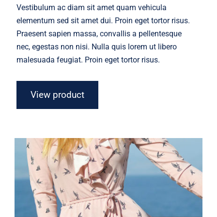
was:
is:
Vestibulum ac diam sit amet quam vehicula
$65.00.
$50.00.
elementum sed sit amet dui. Proin eget tortor risus.
Praesent sapien massa, convallis a pellentesque
nec, egestas non nisi. Nulla quis lorem ut libero
malesuada feugiat. Proin eget tortor risus.
View product