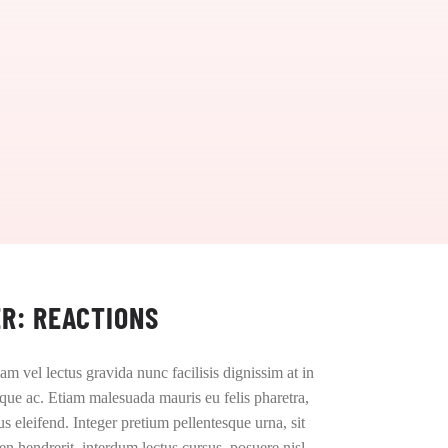
ER: REACTIONS
am vel lectus gravida nunc facilisis dignissim at in
sque ac. Etiam malesuada mauris eu felis pharetra,
us eleifend. Integer pretium pellentesque urna, sit
 hendrerit, interdum lectus cursus, posuere nisl.