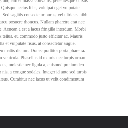
e, aliquam et massa convallis, pellentesque cursus
 Quisque lectus felis, volutpat eget vulputate
 Sed sagittis consectetur purus, vel ultricies nibh
s arcu posuere rhoncus. Nullam pharetra erat nec
. Aenean a est a lacus fringilla interdum. Morbi
ex tellus, eu commodo justo efficitur ac. Mauris
la et vulputate risus, at consectetur augue.
u mattis dictum. Donec porttitor porta pharetra.
n vehicula. Phasellus id mauris nec turpis ornare
cus, molestie nec ligula a, euismod pretium leo.
 nisi a congue sodales. Integer id ante sed turpis
cursus. Curabitur nec lacus ut velit condimentum