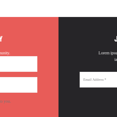
Y
unity.
Lorem ipsum
i
to you.