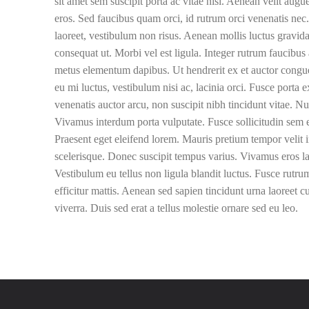
sit amet sem suscipit porta ac vitae nisi. Aenean velit augu
eros. Sed faucibus quam orci, id rutrum orci venenatis nec.
laoreet, vestibulum non risus. Aenean mollis luctus gravida.
consequat ut. Morbi vel est ligula. Integer rutrum faucibu
metus elementum dapibus. Ut hendrerit ex et auctor congue
eu mi luctus, vestibulum nisi ac, lacinia orci. Fusce porta 
venenatis auctor arcu, non suscipit nibh tincidunt vitae. Nul
Vivamus interdum porta vulputate. Fusce sollicitudin sem e
Praesent eget eleifend lorem. Mauris pretium tempor velit i
scelerisque. Donec suscipit tempus varius. Vivamus eros la
Vestibulum eu tellus non ligula blandit luctus. Fusce rutrum
efficitur mattis. Aenean sed sapien tincidunt urna laoreet 
viverra. Duis sed erat a tellus molestie ornare sed eu leo.