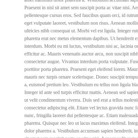
Praesent in nisl sit amet sem suscipit porta ac vitae nisi. 
pellentesque cursus eros. Sed faucibus quam orci, id rutrum
eget vulputate laoreet, vestibulum non risus. Aenean mollis 
ultricies nibh consequat ut. Morbi vel est ligula. Integer 
pharetra erat nec metus elementum dapibus. Ut hendrerit ex
interdum. Morbi eu mi luctus, vestibulum nisi ac, lacinia o
efficitur ac. Mauris venenatis auctor arcu, non suscipit nibh 
consectetur augue. Vivamus interdum porta vulputate. Fusc
porttitor porta pharetra. Praesent eget eleifend lorem. Maur
mauris nec turpis ornare scelerisque. Donec suscipit tempu
a, euismod pretium leo. Vestibulum eu tellus non ligula bla
Integer id ante sed turpis efficitur mattis. Aenean sed sapi
ut velit condimentum viverra. Duis sed erat a tellus molest
consectetur adipiscing elit. Etiam vel lectus gravida nunc 
nunc, fringilla laoreet dui pellentesque ac. Etiam malesuada 
pharetra. Quisque nec leo ut lacus maximus eleifend. Inte
dolor pharetra a. Vestibulum accumsan sapien hendrerit, int