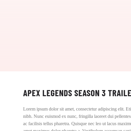
APEX LEGENDS SEASON 3 TRAIL
Lorem ipsum dolor sit amet, consectetur adipiscing elit. Eti
nibh. Nunc euismod ex nunc, fringilla laoreet dui pellente
ac facilisis tellus pharetra. Quisque nec leo ut lacus maxim
amet maximus dolor pharetra a. Vestibulum accumsan sapien