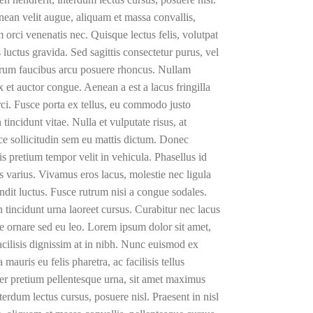
Aenean velit augue, aliquam et massa convallis,
 orci venenatis nec. Quisque lectus felis, volutpat
luctus gravida. Sed sagittis consectetur purus, vel
rutrum faucibus arcu posuere rhoncus. Nullam
 et auctor congue. Aenean a est a lacus fringilla
rci. Fusce porta ex tellus, eu commodo justo
tincidunt vitae. Nulla et vulputate risus, at
e sollicitudin sem eu mattis dictum. Donec
is pretium tempor velit in vehicula. Phasellus id
s varius. Vivamus eros lacus, molestie nec ligula
ndit luctus. Fusce rutrum nisi a congue sodales.
en tincidunt urna laoreet cursus. Curabitur nec lacus
ie ornare sed eu leo. Lorem ipsum dolor sit amet,
facilisis dignissim at in nibh. Nunc euismod ex
mauris eu felis pharetra, ac facilisis tellus
ger pretium pellentesque urna, sit amet maximus
erdum lectus cursus, posuere nisl. Praesent in nisl