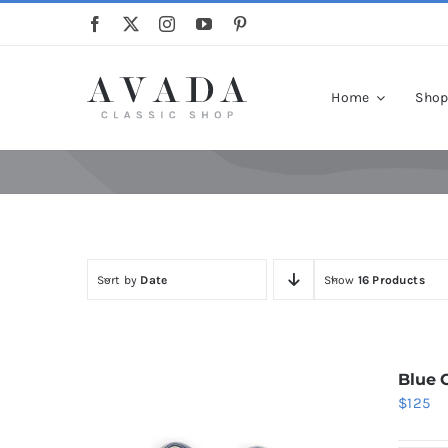
Skip
to
content
Home
Sho
Sort by
Date
Show
16 Products
Blue 
$
125