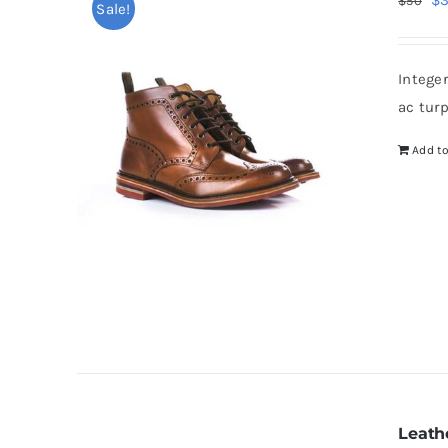
$
$
50
Sale!
pr
wa
Intege
$5
ac tur
Add to
Leath