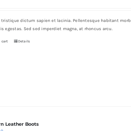
ice
price
product
s:
is:
page
r tristique dictum sapien et lacinia. Pellentesque habitant mor
6.
$36.
pis egestas. Sed sed imperdiet magna, at rhoncus arcu.
 cart
Details
n Leather Boots
iginal
Current