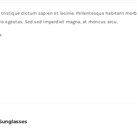
$38
r tristique dictum sapien et lacinia. Pellentesque habitant mor
through
pis egestas. Sed sed imperdiet magna, at rhoncus arcu.
$125
s
 Sunglasses