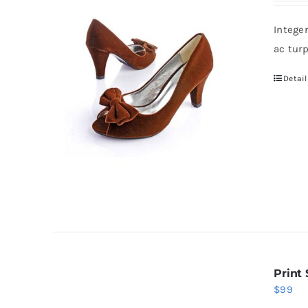
Intege
ac tur
Detail
Print
$
99