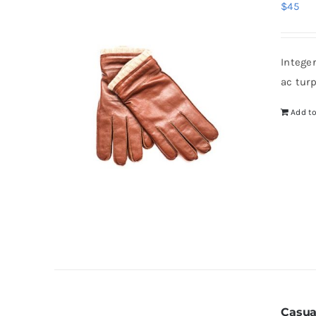
$
45
Intege
ac tur
Add to
Casua