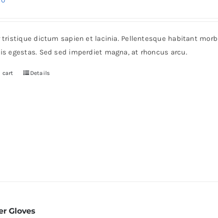
30
ice
price
s:
is:
r tristique dictum sapien et lacinia. Pellentesque habitant mor
0.
$30.
pis egestas. Sed sed imperdiet magna, at rhoncus arcu.
 cart
Details
er Gloves