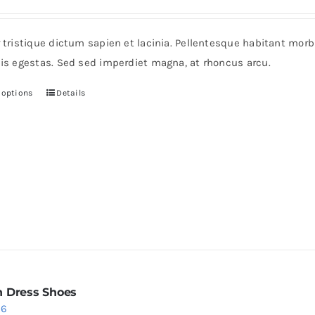
ice
price
s:
is:
r tristique dictum sapien et lacinia. Pellentesque habitant mor
6.
$24.
pis egestas. Sed sed imperdiet magna, at rhoncus arcu.
 options
Details
This
product
has
multiple
variants.
The
options
may
be
chosen
 Dress Shoes
on
iginal
Current
36
the