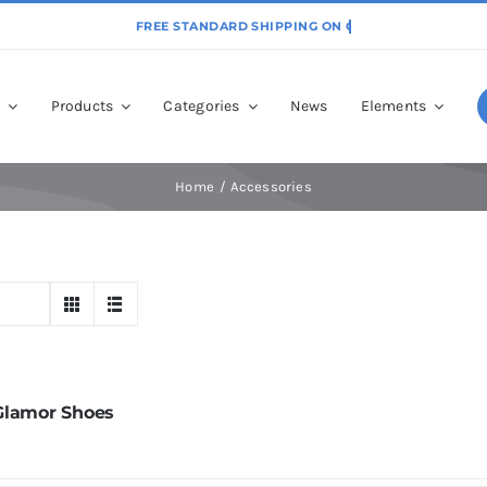
p
Products
Categories
News
Elements
Home
Accessories
Glamor Shoes