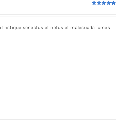
Rated
5.00
out of 5
bi tristique senectus et netus et malesuada fames