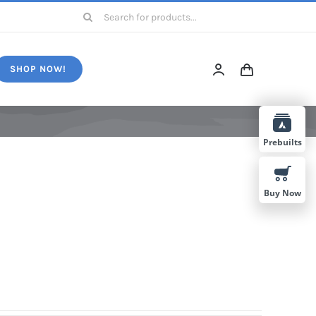
Search
for:
SHOP NOW!
Prebuilts
Buy Now