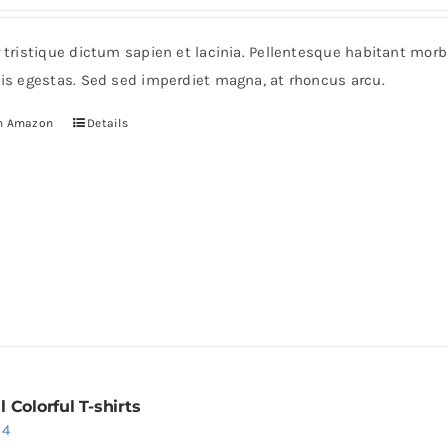
r tristique dictum sapien et lacinia. Pellentesque habitant mor
pis egestas. Sed sed imperdiet magna, at rhoncus arcu.
n Amazon
Details
 Colorful T-shirts
iginal
Current
24