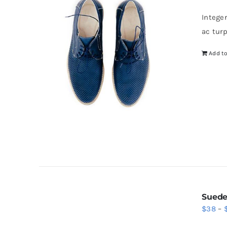
Intege
ac tur
Add to
Suede
$
38
–