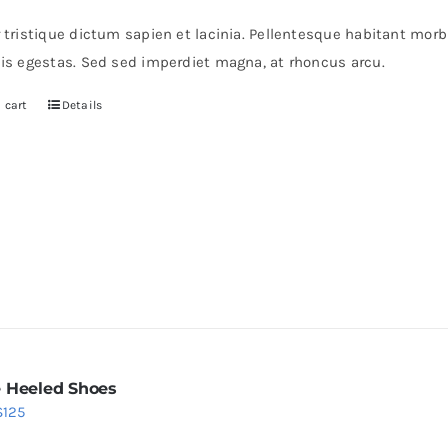
r tristique dictum sapien et lacinia. Pellentesque habitant mor
pis egestas. Sed sed imperdiet magna, at rhoncus arcu.
 cart
Details
 Heeled Shoes
Price
$
125
range: