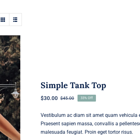
Simple Tank Top
$
30.00
$
45.00
33% Off
Original
Current
price
price
was:
is:
Vestibulum ac diam sit amet quam vehicula el
$45.00.
$30.00.
Praesent sapien massa, convallis a pellentesq
malesuada feugiat. Proin eget tortor risus.