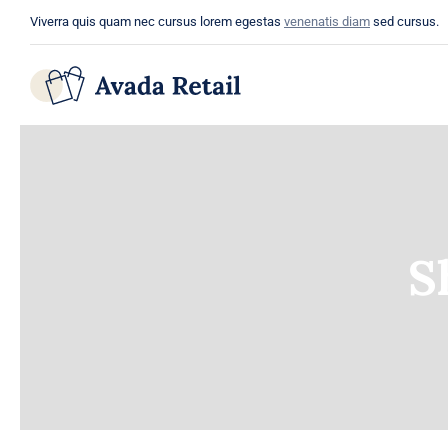
Skip
Viverra quis quam nec cursus lorem egestas
venenatis diam
sed cursus.
to
content
S