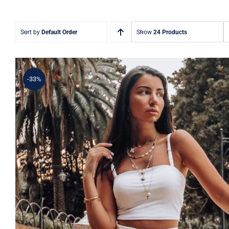
Sort by
Default Order
Show
24 Products
-33%
Simple Tank Top
Rated
5.00
out of 5