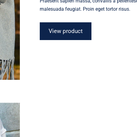
Praesent sapien massa, convallis a pellentesq
malesuada feugiat. Proin eget tortor risus.
View product