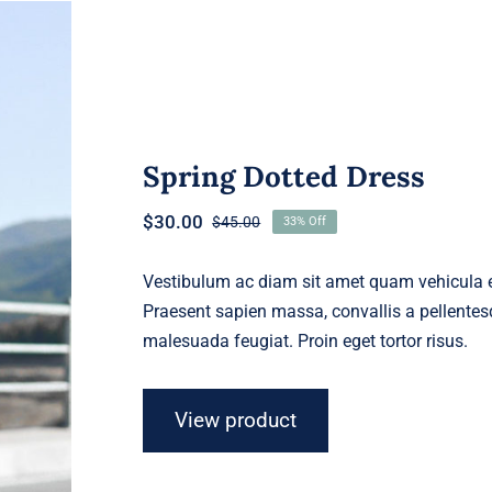
Spring Dotted Dress
$
30.00
$
45.00
33% Off
Original
Current
price
price
was:
is:
Vestibulum ac diam sit amet quam vehicula el
$45.00.
$30.00.
Praesent sapien massa, convallis a pellentesq
malesuada feugiat. Proin eget tortor risus.
View product