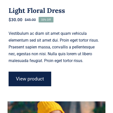
Light Floral Dress
$
30.00
$
45.00
33% Off
Original
Current
price
price
was:
is:
Vestibulum ac diam sit amet quam vehicula
$45.00.
$30.00.
elementum sed sit amet dui. Proin eget tortor risus.
Praesent sapien massa, convallis a pellentesque
nec, egestas non nisi. Nulla quis lorem ut libero
malesuada feugiat. Proin eget tortor risus.
View product