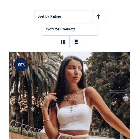
Contact
Sort by
Rating
Show
24 Products
-33%
Simple Tank Top
Rated
5.00
out of 5