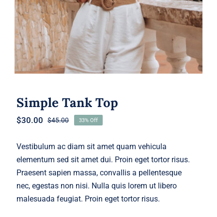
Simple Tank Top
$
30.00
$
45.00
33% Off
Original
Current
price
price
was:
is:
Vestibulum ac diam sit amet quam vehicula
$45.00.
$30.00.
elementum sed sit amet dui. Proin eget tortor risus.
Praesent sapien massa, convallis a pellentesque
nec, egestas non nisi. Nulla quis lorem ut libero
malesuada feugiat. Proin eget tortor risus.