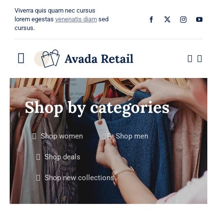
Skip
Viverra quis quam nec cursus
to
lorem egestas
venenatis diam
sed
cursus.
content
Toggle
Navigation
Home
Shop by categories
About
Shop women
Shop men
Shop
Shop deals
Categories
Shop new collections
Blog