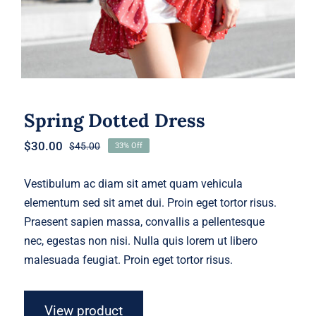
Spring Dotted Dress
$
30.00
$
45.00
33% Off
Original
Current
price
price
was:
is:
Vestibulum ac diam sit amet quam vehicula
$45.00.
$30.00.
elementum sed sit amet dui. Proin eget tortor risus.
Praesent sapien massa, convallis a pellentesque
nec, egestas non nisi. Nulla quis lorem ut libero
malesuada feugiat. Proin eget tortor risus.
View product