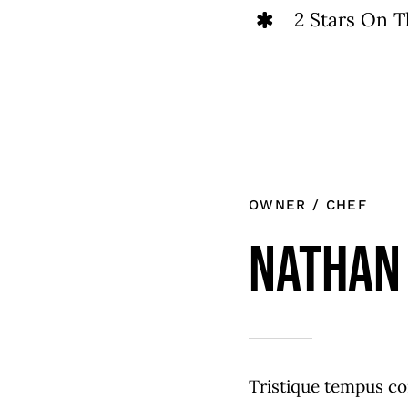
2 Stars On T
OWNER / CHEF
Nathan
Tristique tempus c