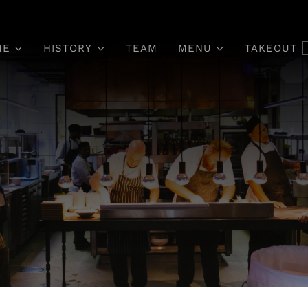
ME
HISTORY
TEAM
MENU
TAKEOUT
Main Course
Dessert & Co
itur Aliquet Quam Id
Pellentesque In Ip
i Posuere Blandit.
Orci Porta Dapi