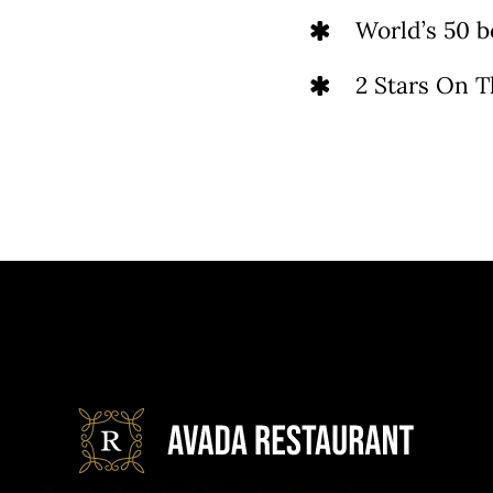
World’s 50 be
2 Stars On T