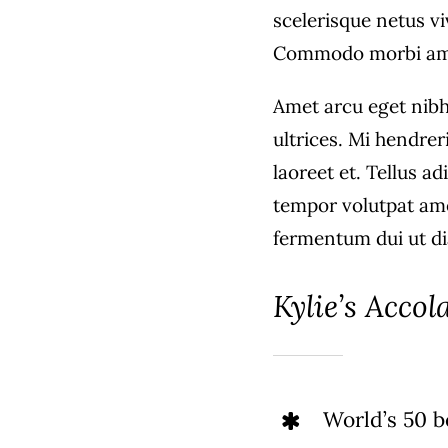
scelerisque netus vi
Commodo morbi am
Amet arcu eget nibh
ultrices. Mi hendrer
laoreet et. Tellus a
tempor volutpat am
fermentum dui ut dia
Kylie’s Accol
World’s 50 be