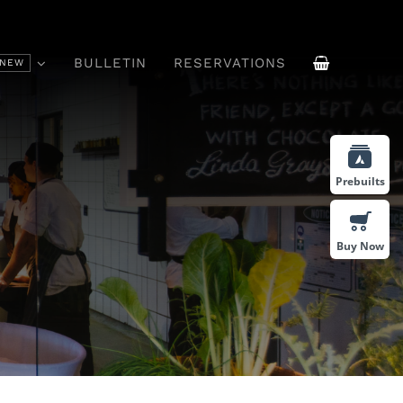
BULLETIN
RESERVATIONS
NEW
ffee
Drinks & Cocktails
Prebuilts
Buy Now
Vivamus Suscipit Tortor
sum Id
Felis Porttitor Volutpat.
bus.