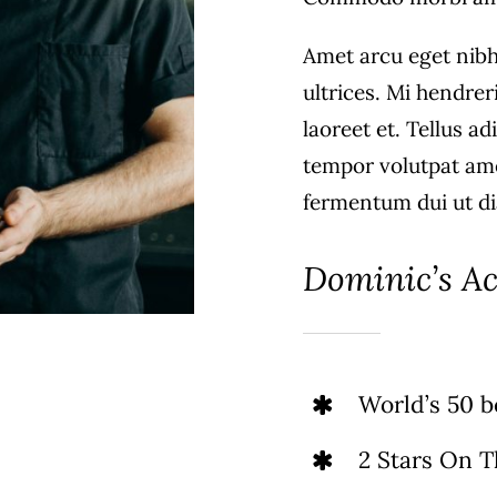
Amet arcu eget nibh
ultrices. Mi hendrer
laoreet et. Tellus a
tempor volutpat am
fermentum dui ut dia
Dominic’s Ac
World’s 50 be
2 Stars On T