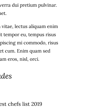
verra dui pretium pulvinar.
et.
 vitae, lectus aliquam enim
it tempor eu, tempus risus
dipiscing mi commodo, risus
et cum. Enim quam sed
m eros, nisl, orci.
ades
st chefs list 2019