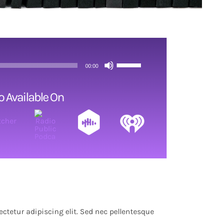
Use
00:00
Up/Down
Arrow
o Available On
keys
to
increase
or
decrease
volume.
ctetur adipiscing elit. Sed nec pellentesque