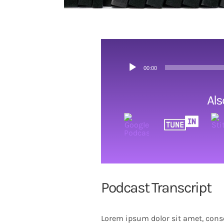
Audio
00:00
Player
Als
Podcast Transcript
Lorem ipsum dolor sit amet, conse