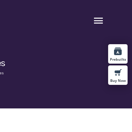
Toggle
Naviga
Prebuilts
es
es
Buy Now