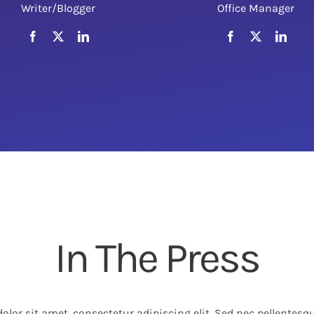
Writer/Blogger
Office Manager
In The Press
lor sit amet, consectetur adipiscing elit. Sed nec pellentes