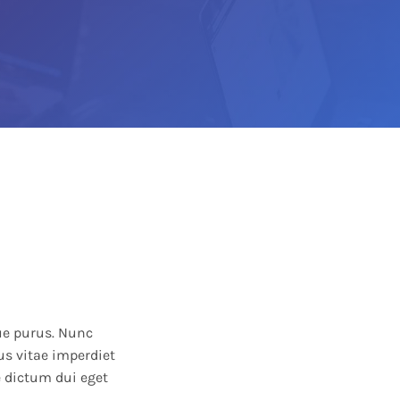
Arrow
keys
to
increase
or
decrease
volume.
que purus. Nunc
us vitae imperdiet
e dictum dui eget