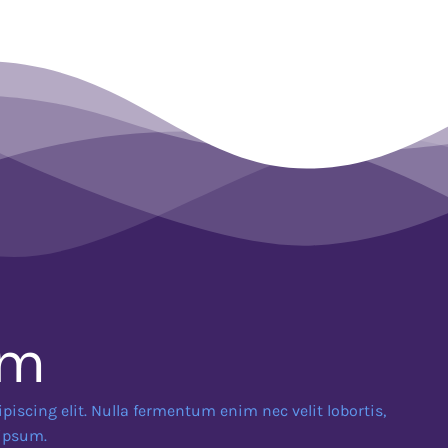
am
piscing elit. Nulla fermentum enim nec velit lobortis,
 ipsum.