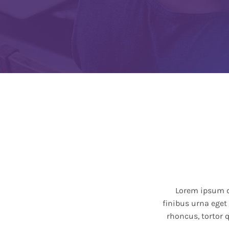
Blog
Contact Us
Search
for:
Lorem ipsum do
finibus urna eget
rhoncus, tortor 