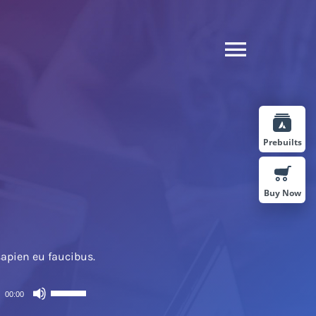
Toggle
Naviga
Prebuilts
Buy Now
sapien eu faucibus.
Use
00:00
Up/Down