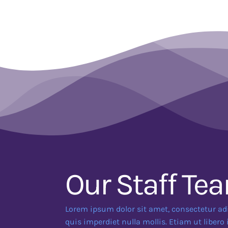
Our Staff Te
Lorem ipsum dolor sit amet, consectetur adi
quis imperdiet nulla mollis. Etiam ut libero