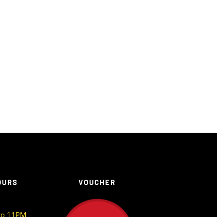
OURS
VOUCHER
to 11PM