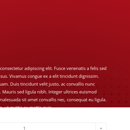
onsectetur adipiscing elit. Fusce venenatis a felis sed
risus. Vivamus congue ex a elit tincidunt dignissim.
am. Duis tincidunt velit justo, ac convallis nunc
. Mauris sed ligula nibh. Integer ultrices euismod
malesuada sit amet convallis nec, consequat eu ligula.
 ut mattis ex mattis quis.