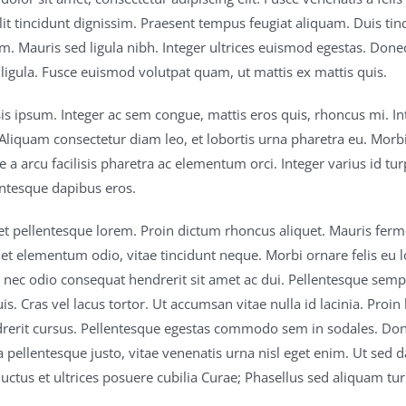
it tincidunt dignissim. Praesent tempus feugiat aliquam. Duis tinci
em. Mauris sed ligula nibh. Integer ultrices euismod egestas. Done
ligula. Fusce euismod volutpat quam, ut mattis ex mattis quis.
isis ipsum. Integer ac sem congue, mattis eros quis, rhoncus mi. 
Aliquam consectetur diam leo, et lobortis urna pharetra eu. Morbi 
 a arcu facilisis pharetra ac elementum orci. Integer varius id turp
lentesque dapibus eros.
et pellentesque lorem. Proin dictum rhoncus aliquet. Mauris fermen
et elementum odio, vitae tincidunt neque. Morbi ornare felis eu l
i nec odio consequat hendrerit sit amet ac dui. Pellentesque sempe
is. Cras vel lacus tortor. Ut accumsan vitae nulla id lacinia. Pro
rerit cursus. Pellentesque egestas commodo sem in sodales. Donec
pellentesque justo, vitae venenatis urna nisl eget enim. Ut sed d
luctus et ultrices posuere cubilia Curae; Phasellus sed aliquam tur