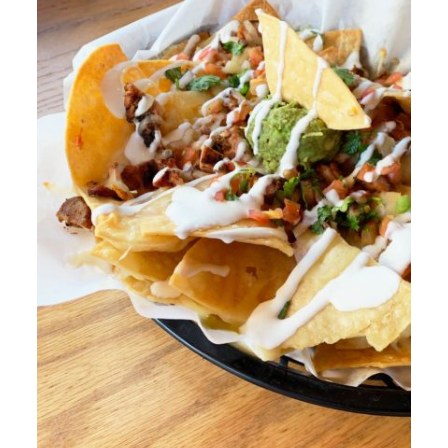
ADD TO CART
/
DETAILS