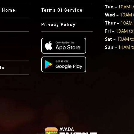
Tue
–
10AM t
e Home
Terms Of Service
Wed
–
10AM 
Thur
–
10AM 
Privacy Policy
Fri
–
10AM to
Sat
–
10AM t
Sun
–
11AM t
Us