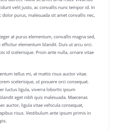
dunt velit justo, ac convallis nunc tempor id. In
c dolor purus, malesuada sit amet convallis nec,
Integer at purus elementum, convallis magna sed,
efficitur elementum blandit. Duis ut arcu orci.
is id scelerisque. Proin ante nulla, ornare vitae
tum tellus mi, at mattis risus auctor vitae.
orem scelerisque, ut posuere orci consequat.
r luctus ligula, viverra lobortis ipsum
in blandit eget nibh quis malesuada. Maecenas
 auctor, ligula vitae vehicula consequat,
apibus risus. Vestibulum ante ipsum primis in
pis.