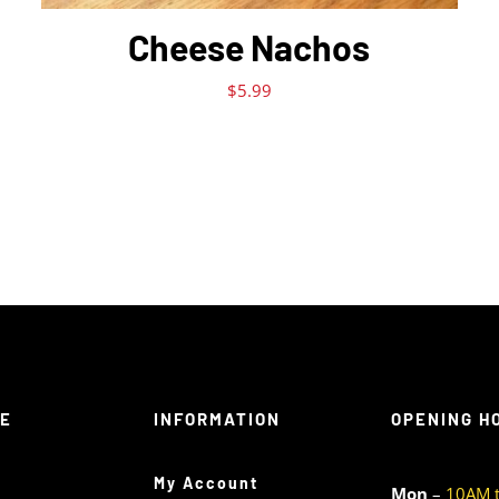
Cheese Nachos
$
5.99
TE
INFORMATION
OPENING H
My Account
Mon
–
10AM 