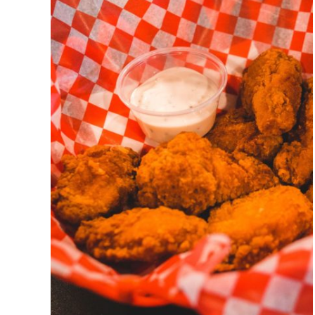
ADD TO CART
/
DETAILS