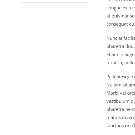
congue ex a el
at pulvinar s
consequat eu 
Nunc at facil
pharetra dui. 
Etiam in augue
turpis a, pel
Pellentesque 
Nullam sit am
Morbi vel orc
vestibulum qu
pharetra hend
mauris magna 
faucibus orci 