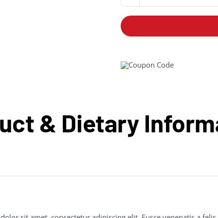
uct & Dietary Inform
lor sit amet, consectetur adipiscing elit. Fusce venenatis a felis