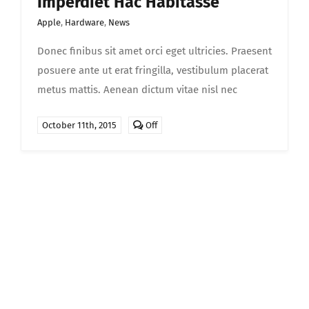
Imperdiet Hac Habitasse
Apple
,
Hardware
,
News
Donec finibus sit amet orci eget ultricies. Praesent
posuere ante ut erat fringilla, vestibulum placerat
metus mattis. Aenean dictum vitae nisl nec
Comments
October 11th, 2015
Off
off
on
Quisque
vestibulum
iaculis
imperdiet
hac
habitasse