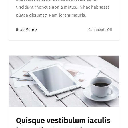
tincidunt rhoncus non a metus. In hac habitasse
platea dictumst" Nam lorem mauris,
on
Read More
Comments Off
Sed
eleifend
velit
sed
justo
scelisque
Quisque vestibulum iaculis