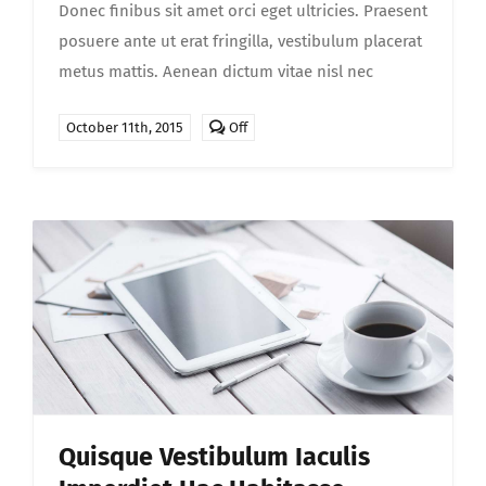
Donec finibus sit amet orci eget ultricies. Praesent
posuere ante ut erat fringilla, vestibulum placerat
metus mattis. Aenean dictum vitae nisl nec
Comments
October 11th, 2015
Off
off
on
Sed
eleifend
velit
sed
justo
scelisque
Quisque Vestibulum Iaculis