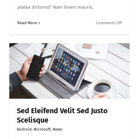
platea dictumst" Nam lorem mauris,
on
Read More
Comments Off
Quisque
vestibul
iaculis
imperdie
hac
habitass
Sed Eleifend Velit Sed Justo
Scelisque
Android
,
Microsoft
,
News