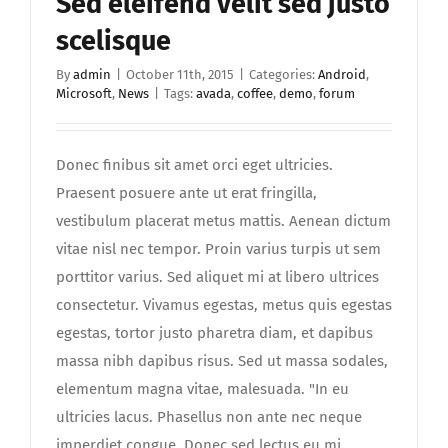
Sed eleifend velit sed justo
Contact us
scelisque
JOIN US
By
admin
|
October 11th, 2015
|
Categories:
Android
,
Microsoft
,
News
|
Tags:
avada
,
coffee
,
demo
,
forum
Donec finibus sit amet orci eget ultricies.
Praesent posuere ante ut erat fringilla,
vestibulum placerat metus mattis. Aenean dictum
vitae nisl nec tempor. Proin varius turpis ut sem
porttitor varius. Sed aliquet mi at libero ultrices
consectetur. Vivamus egestas, metus quis egestas
egestas, tortor justo pharetra diam, et dapibus
massa nibh dapibus risus. Sed ut massa sodales,
elementum magna vitae, malesuada. "In eu
ultricies lacus. Phasellus non ante nec neque
imperdiet congue. Donec sed lectus eu mi