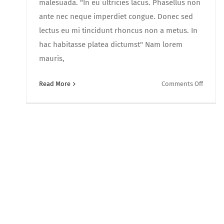
malesuada. "In eu ultricies lacus. Phasellus non
ante nec neque imperdiet congue. Donec sed
lectus eu mi tincidunt rhoncus non a metus. In
hac habitasse platea dictumst" Nam lorem
mauris,
on
Read More
Comments Off
Fusce
sollici
nunc
sed
placera
varius