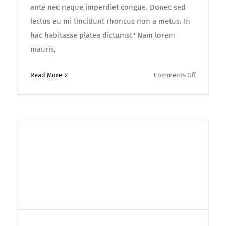
ante nec neque imperdiet congue. Donec sed
lectus eu mi tincidunt rhoncus non a metus. In
hac habitasse platea dictumst" Nam lorem
mauris,
on
Read More
Comments Off
Sed
eleifend
tudin
velit
sed
justo
t
scelisque