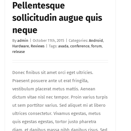
Pellentesque
sollicitudin augue quis
neque
By
admin
|
October 11th, 2015
|
Categories:
Android
,
Hardware
,
Reviews
|
Tags:
avada
,
conference
,
forum
,
release
Donec finibus sit amet orci eget ultricies.
Praesent posuere ante ut erat fringilla,
vestibulum placerat metus mattis. Aenean
dictum vitae nisl nec tempor. Proin varius turpis
ut sem porttitor varius. Sed aliquet mi at libero
ultrices consectetur. Vivamus egestas, metus
quis egestas egestas, tortor justo pharetra
diam, et dapibus massa nibh dapibus risus. Sed