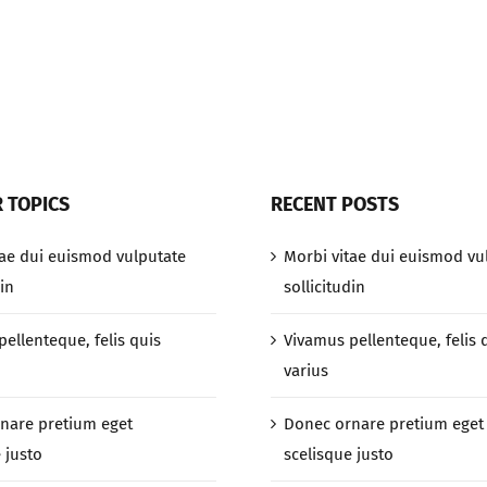
augue
quis
neque
 TOPICS
RECENT POSTS
tae dui euismod vulputate
Morbi vitae dui euismod vu
din
sollicitudin
ellenteque, felis quis
Vivamus pellenteque, felis 
varius
nare pretium eget
Donec ornare pretium eget
 justo
scelisque justo