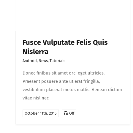
Fusce Vulputate Felis Quis
Nislerra
Android
,
News
,
Tutorials
Donec finibus sit amet orci eget ultricies.
Praesent posuere ante ut erat fringilla,
vestibulum placerat metus mattis. Aenean dictum
vitae nisl nec
Comments
October 11th, 2015
Off
off
on
Fusce
vulputate