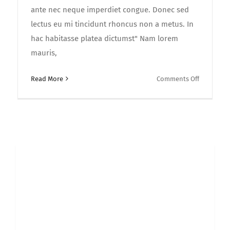
ante nec neque imperdiet congue. Donec sed
lectus eu mi tincidunt rhoncus non a metus. In
hac habitasse platea dictumst" Nam lorem
mauris,
on
Read More
Comments Off
Fusce
vulputate
felis
quis
nislerra