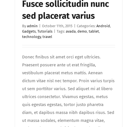
Fusce sollicitudin nunc
sed placerat varius
By
admin
|
October 11th, 2015
|
Categories:
Android
,
Gadgets
,
Tutorials
|
Tags:
avada
,
demo
,
tablet
,
technology
,
travel
Donec finibus sit amet orci eget ultricies.
Praesent posuere ante ut erat fringilla,
vestibulum placerat metus mattis. Aenean
dictum vitae nisl nec tempor. Proin varius turpis
ut sem porttitor varius. Sed aliquet mi at libero
ultrices consectetur. Vivamus egestas, metus
quis egestas egestas, tortor justo pharetra
diam, et dapibus massa nibh dapibus risus. Sed
ut massa sodales, elementum magna vitae,