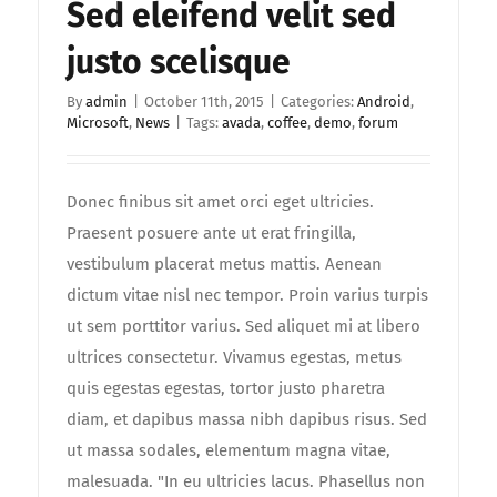
Sed eleifend velit sed
justo scelisque
By
admin
|
October 11th, 2015
|
Categories:
Android
,
Microsoft
,
News
|
Tags:
avada
,
coffee
,
demo
,
forum
Donec finibus sit amet orci eget ultricies.
Praesent posuere ante ut erat fringilla,
vestibulum placerat metus mattis. Aenean
dictum vitae nisl nec tempor. Proin varius turpis
ut sem porttitor varius. Sed aliquet mi at libero
ultrices consectetur. Vivamus egestas, metus
quis egestas egestas, tortor justo pharetra
diam, et dapibus massa nibh dapibus risus. Sed
ut massa sodales, elementum magna vitae,
malesuada. "In eu ultricies lacus. Phasellus non