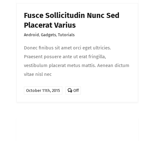
Fusce Sollicitudin Nunc Sed
Placerat Varius
Android
,
Gadgets
,
Tutorials
Donec finibus sit amet orci eget ultricies.
Praesent posuere ante ut erat fringilla,
vestibulum placerat metus mattis. Aenean dictum
vitae nisl nec
Comments
October 11th, 2015
Off
off
on
Fusce
sollicitudin
nunc
sed
placerat
varius