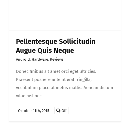
Pellentesque Sollicitudin
Augue Quis Neque
Android
,
Hardware
,
Reviews
Donec finibus sit amet orci eget ultricies.
Praesent posuere ante ut erat fringilla,
vestibulum placerat metus mattis. Aenean dictum
vitae nisl nec
Comments
October 11th, 2015
Off
off
on
Pellentesque
sollicitudin