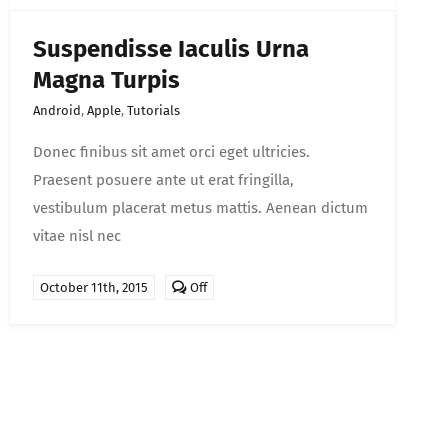
Suspendisse Iaculis Urna
Magna Turpis
Android
,
Apple
,
Tutorials
Donec finibus sit amet orci eget ultricies.
Praesent posuere ante ut erat fringilla,
vestibulum placerat metus mattis. Aenean dictum
vitae nisl nec
Comments
October 11th, 2015
Off
off
on
Suspendisse
iaculis
urna
magna
turpis