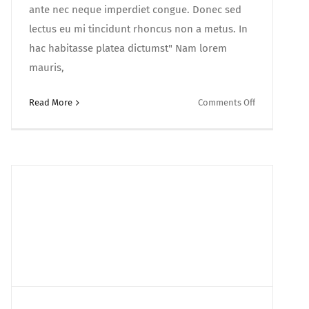
ante nec neque imperdiet congue. Donec sed
lectus eu mi tincidunt rhoncus non a metus. In
hac habitasse platea dictumst" Nam lorem
mauris,
on
Read More
Comments Off
Suspendisse
iaculis
urna
magna
turpis