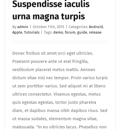
Suspendisse iaculis
urna magna turpis
By
admin
|
October 11th, 2015
|
Categories:
Android
,
Apple
,
Tutorials
|
Tags:
demo
,
forum
,
guide
,
release
Donec finibus sit amet orci eget ultricies.
Praesent posuere ante ut erat fringilla,
vestibulum placerat metus mattis. Aenean
dictum vitae nisl nec tempor. Proin varius turpis
ut sem porttitor varius. Sed aliquet mi at libero
ultrices consectetur. Vivamus egestas, metus
quis egestas egestas, tortor justo pharetra
diam, et dapibus massa nibh dapibus risus. Sed
ut massa sodales, elementum magna vitae,
malesuada. "In eu ultricies lacus. Phasellus non