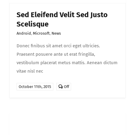
Sed Eleifend Velit Sed Justo
Scelisque
Android
,
Microsoft
,
News
Donec finibus sit amet orci eget ultricies.
Praesent posuere ante ut erat fringilla,
vestibulum placerat metus mattis. Aenean dictum
vitae nisl nec
Comments
October 11th, 2015
Off
off
on
Sed
eleifend
velit
sed
justo
scelisque