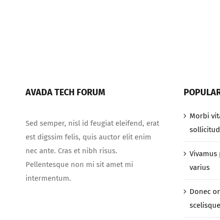
felis
quis
nislerra
AVADA TECH FORUM
POPULAR
Morbi vi
Sed semper, nisl id feugiat eleifend, erat
sollicitu
est digssim felis, quis auctor elit enim
nec ante. Cras et nibh risus.
Vivamus p
Pellentesque non mi sit amet mi
varius
intermentum.
Donec or
scelisque