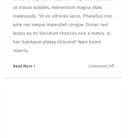
ut massa sodales, elementum magna vitae,
malesuada. "In eu ultricies lacus. Phasellus non
ante nec neque imperdiet congue. Donec sed
lectus eu mi tincidunt rhoncus non a metus. In
hac habitasse platea dictumst" Nam lorem
mauris,
on
Read More
Comments Off
Pellentesqu
sollicitudin
augue
quis
neque