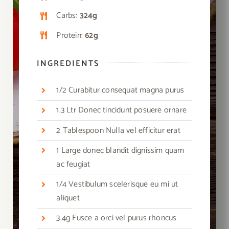
Carbs:
324g
Protein:
62g
INGREDIENTS
1/2 Curabitur consequat magna purus
1.3 Ltr Donec tincidunt posuere ornare
2 Tablespoon Nulla vel efficitur erat
1 Large donec blandit dignissim quam
ac feugiat
1/4 Vestibulum scelerisque eu mi ut
aliquet
3.4g Fusce a orci vel purus rhoncus