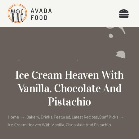
Skip
to
Togg
content
Navi
Home
Recipes
Ice Cream Heaven With
Places
Vanilla, Chocolate And
Blog
Pistachio
About
Home
Bakery
Drinks
Featured
Latest Recipes
Staff Picks
Ice Cream Heaven With Vanilla, Chocolate And Pistachio
Contact