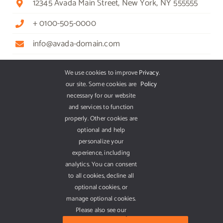
12345 Avada Main Street, New York, NY 555555
+ 0100-505-0000
info@avada-domain.com
We use cookies to improve
Privacy
.
our site. Some cookies are
Policy
GET OUR APP
necessary for our website
and services to function
properly. Other cookies are
optional and help
personalize your
experience, including
analytics. You can consent
to all cookies, decline all
optional cookies, or
manage optional cookies.
Please also see our
© 2012 - 2019 •
Avada
is a
Website Builder
for
WordPress
and