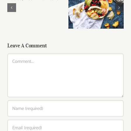
with Salad, Naan
And Beans
Fruit Platter with
Banana, Mango,
Berries and Orange
Leave A Comment
Comment