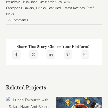
By
admin
Published On: March 18th, 2019
Categories:
Bakery
,
Drinks
,
Featured
,
Latest Recipes
,
Staff
Picks
on
0 Comments
Ice
Cream
Heaven
With
Share This Story, Choose Your Platform!
Vanilla,
Chocolate
And
Pistachio
Related Projects
Lunch Favourite