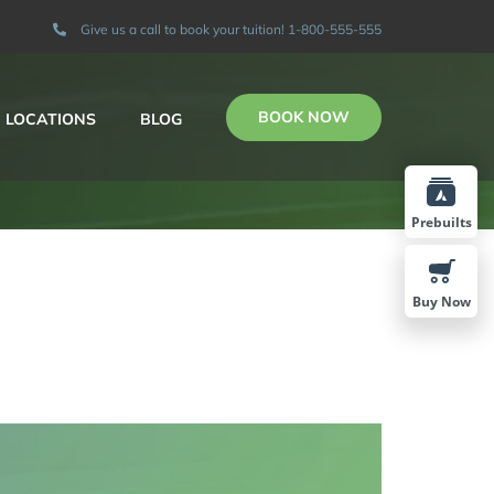
Give us a call to book your tuition! 1-800-555-555
BOOK NOW
LOCATIONS
BLOG
Prebuilts
Buy Now