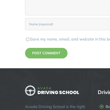
Save my name, email, and website in this b
Driv
Ba
Avada Driving School is the right