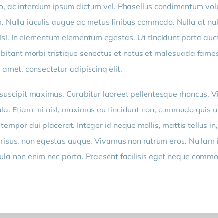
usto, ac interdum ipsum dictum vel. Phasellus condimentum vo
 Nulla iaculis augue ac metus finibus commodo. Nulla at nul
isi. In elementum elementum egestas. Ut tincidunt porta auct
bitant morbi tristique senectus et netus et malesuada fames
 amet, consectetur adipiscing elit.
suscipit maximus. Curabitur laoreet pellentesque rhoncus. V
la. Etiam mi nisl, maximus eu tincidunt non, commodo quis u
at tempor dui placerat. Integer id neque mollis, mattis tellus in
 risus, non egestas augue. Vivamus non rutrum eros. Nullam id 
hicula non enim nec porta. Praesent facilisis eget neque comm