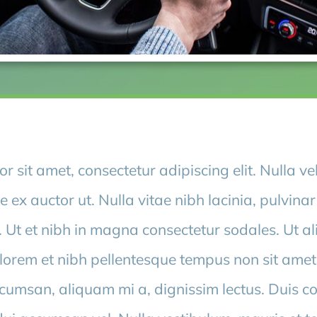
r sit amet, consectetur adipiscing elit. Nulla v
e ex auctor ut. Nulla vitae nibh lacinia, pulvina
. Ut et nibh in magna consectetur sodales. Ut 
l lorem et nibh pellentesque tempus non sit ame
cumsan, aliquam mi a, dignissim lectus. Duis con