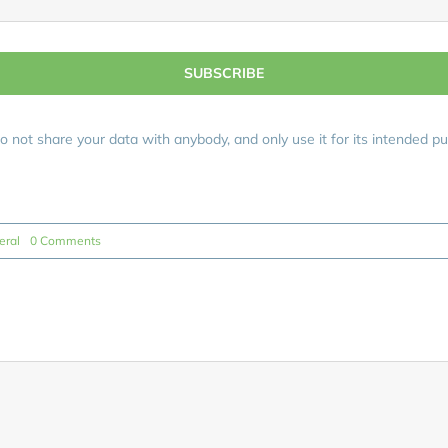
SUBSCRIBE
 not share your data with anybody, and only use it for its intended p
on
eral
0 Comments
Avada
Driving
School
Expanding