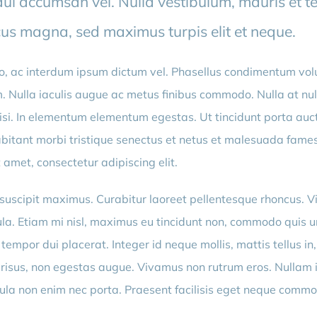
s dui accumsan vel. Nulla vestibulum, mauris et 
cus magna, sed maximus turpis elit et neque.
usto, ac interdum ipsum dictum vel. Phasellus condimentum vo
 Nulla iaculis augue ac metus finibus commodo. Nulla at nul
isi. In elementum elementum egestas. Ut tincidunt porta auct
bitant morbi tristique senectus et netus et malesuada fames
 amet, consectetur adipiscing elit.
suscipit maximus. Curabitur laoreet pellentesque rhoncus. V
la. Etiam mi nisl, maximus eu tincidunt non, commodo quis u
at tempor dui placerat. Integer id neque mollis, mattis tellus in
 risus, non egestas augue. Vivamus non rutrum eros. Nullam id 
hicula non enim nec porta. Praesent facilisis eget neque comm