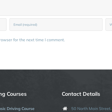
rowser for the next time I comment.
ing Courses
Contact Details
sic Driving Course
50 North Main Street,