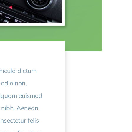
ehicula dictum
r odio non,
aliquam euismod
t nibh. Aenean
sectetur felis