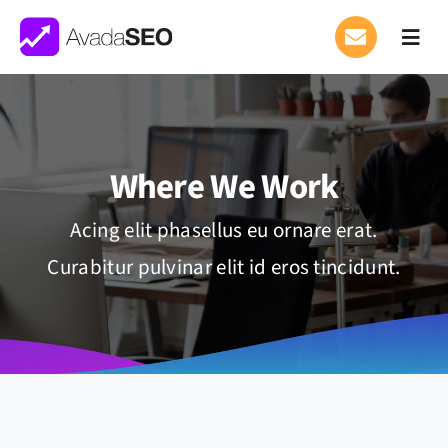
Skip
to
Toggl
Navig
content
Who We Are
What We Do
Where We Work
Where We Work
Acing elit phasellus eu ornare erat.
Curabitur pulvinar elit id eros tincidunt.
Careers
APPLY
News