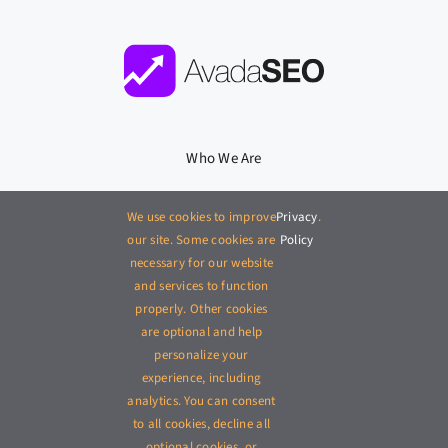
Who We Are
What We Do
We use cookies to improve
Privacy
.
our site. Some cookies are
Policy
Where We Work
necessary for our website
and services to function
properly. Other cookies
Careers
APPLY
are optional and help
personalize your
News
experience, including
analytics. You can consent
© 2012 - 2026 •
Avada
is a
Website Builder
for
WordPress
and
to all cookies, decline all
eCommerce
• All Rights Reserved • Developed by
ThemeFusion
optional cookies, or