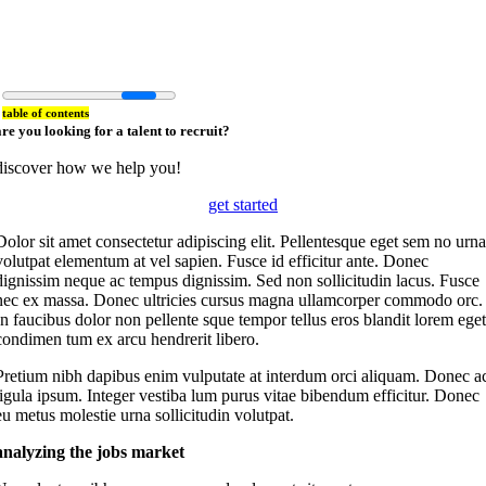
table of contents
are you looking for a talent to recruit?
discover how we help you!
get started
D
olor sit amet consectetur adipiscing elit. Pellentesque eget sem no urna
volutpat elementum at vel sapien. Fusce id efficitur ante. Donec
dignissim neque ac tempus dignissim. Sed non sollicitudin lacus. Fusce
nec ex massa. Donec ultricies cursus magna ullamcorper commodo orc.
In faucibus dolor non pellente sque tempor tellus eros blandit lorem eget
condimen tum ex arcu hendrerit libero.
Pretium nibh dapibus enim vulputate at interdum orci aliquam. Donec a
ligula ipsum. Integer vestiba lum purus vitae bibendum efficitur. Donec
eu metus molestie urna sollicitudin volutpat.
analyzing the jobs market