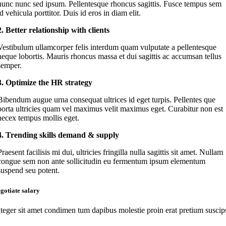
nunc nunc sed ipsum. Pellentesque rhoncus sagittis. Fusce tempus sem
id vehicula porttitor. Duis id eros in diam elit.
2. Better relationship with clients
Vestibulum ullamcorper felis interdum quam vulputate a pellentesque
neque lobortis. Mauris rhoncus massa et dui sagittis ac accumsan tellus
semper.
3. Optimize the HR strategy
Bibendum augue urna consequat ultrices id eget turpis. Pellentes que
porta ultricies quam vel maximus velit maximus eget. Curabitur non est
necex tempus mollis eget.
4. Trending skills demand & supply
Praesent facilisis mi dui, ultricies fringilla nulla sagittis sit amet. Nullam
congue sem non ante sollicitudin eu fermentum ipsum elementum
suspend seu potent.
gotiate salary
nteger sit amet condimen tum dapibus molestie proin erat pretium suscip