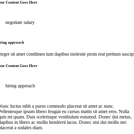
our Content Goes Here
negotiate salary
iring approach
nteger sit amet condimen tum dapibus molestie proin erat pretium suscip
our Content Goes Here
hiring approach
Nunc luctus nibh a purus commodo placerat sit amet ac nunc.
Pellentesque ipsum libero feugiat eu cursus mattis sit amet eros. Nulla
quis mi quam. Duis scelerisque vestibulum euismod. Donec dui metus,
dapibus in libero ac mollis hendrerit lacus. Donec nisi dui mollis nec
placerat a sodales diam.