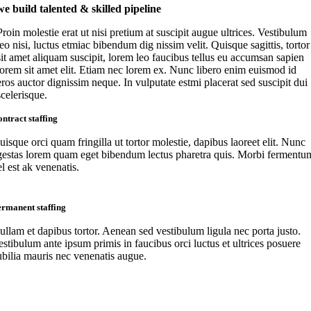
we build talented & skilled pipeline
Proin molestie erat ut nisi pretium at suscipit augue ultrices. Vestibulum
leo nisi, luctus etmiac bibendum dig nissim velit. Quisque sagittis, tortor
sit amet aliquam suscipit, lorem leo faucibus tellus eu accumsan sapien
lorem sit amet elit. Etiam nec lorem ex. Nunc libero enim euismod id
eros auctor dignissim neque. In vulputate estmi placerat sed suscipit dui
scelerisque.
ntract staffing
uisque orci quam fringilla ut tortor molestie, dapibus laoreet elit. Nunc
gestas lorem quam eget bibendum lectus pharetra quis. Morbi fermentu
l est ak venenatis.
rmanent staffing
ullam et dapibus tortor. Aenean sed vestibulum ligula nec porta justo.
estibulum ante ipsum primis in faucibus orci luctus et ultrices posuere
ubilia mauris nec venenatis augue.