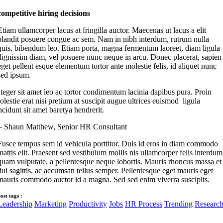
competitive hiring decisions
Etiam ullamcorper lacus at fringilla auctor. Maecenas ut lacus a elit
blandit posuere congue ac sem. Nam in nibh interdum, rutrum nulla
quis, bibendum leo. Etiam porta, magna fermentum laoreet, diam ligula
dignissim diam, vel posuere nunc neque in arcu. Donec placerat, sapien
eget pellent esque elementum tortor ante molestie felis, id aliquet nunc
sed ipsum.
nteger sit amet leo ac tortor condimentum lacinia dapibus pura. Proin
olestie erat nisi pretium at suscipit augue ultrices euismod ligula
ncidunt sit amet baretya hendrerit.
 Shaun Matthew, Senior HR Consultant
Fusce tempus sem id vehicula porttitor. Duis id eros in diam commodo
mattis elit. Praesent sed vestibulum mollis nis ullamcorper felis interdum
quam vulputate, a pellentesque neque lobortis. Mauris rhoncus massa et
dui sagittis, ac accumsan tellus semper. Pellentesque eget mauris eget
mauris commodo auctor id a magna. Sed sed enim viverra suscipits.
ost tags :
Leadership
Marketing
Productivity
Jobs
HR Process
Trending
Researc