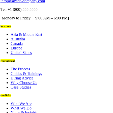
info[at]avada-company.com
Tel: +1 (800) 555 5555
[Monday to Friday | 9:00 AM – 6:00 PM]
locations
Asia & Middle East
Australia
Canada
Europe
United States
recruitment
The Process
Guides & Trainings
Hiring Advice
Why Choose Us
Case Studies
site links
Who We Are
What We Do
News & Insights