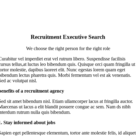
Recruitment Executive Search
We choose the right person for the right role
Curabitur vel imperdiet erat vel rutrum libero. Suspendisse facilisis
cursus tellus,at luctus leo bibendum quis. Quisque orci quam fringilla ut
tortor molestie, dapibus laoreet elit. Nunc egestas lorem quam eget
bibendum lectus pharetra quis. Morbi fermentum vel est ak venenatis.
Sed ac volutpat nisl.
benefits of a recruitment agency
Sed sit amet bibendum nisl. Etiam ullamcorper lacus at fringilla auctor.
Maecenas ut lacus a elit blandit posuere congue ac sem. Nam ds nibh
interdum rutrum nulla quis bibendum.
1. Stay informed about jobs
Sapien eget pellentesque elementum, tortor ante molestie felis, id aliquet