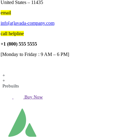
United States – 11435
email
info[at]avada-company.com
call helpline
+1 (800) 555 5555
[Monday to Friday : 9 AM – 6 PM]
+
+
Prebuilts
Buy Now