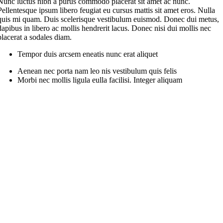
Nunc luctus nibh a purus commodo placerat sit amet ac nunc.
Pellentesque ipsum libero feugiat eu cursus mattis sit amet eros. Nulla
quis mi quam. Duis scelerisque vestibulum euismod. Donec dui metus,
dapibus in libero ac mollis hendrerit lacus. Donec nisi dui mollis nec
placerat a sodales diam.
Tempor duis arcsem eneatis nunc erat aliquet
Aenean nec porta nam leo nis vestibulum quis felis
Morbi nec mollis ligula eulla facilisi. Integer aliquam