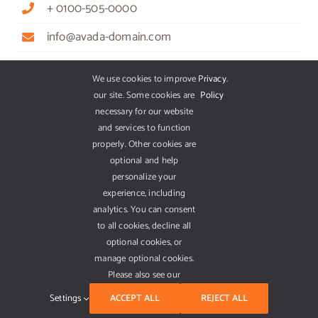
+ 0100-505-0000
info@avada-domain.com
We use cookies to improve
Privacy
.
our site. Some cookies are
Policy
GET OUR APP
necessary for our website
and services to function
properly. Other cookies are
optional and help
personalize your
experience, including
analytics. You can consent
to all cookies, decline all
optional cookies, or
manage optional cookies.
Please also see our
Settings
ACCEPT ALL
REJECT ALL
© 2012 - 2019 •
Avada
is a
Website Builder
for
WordPress
and