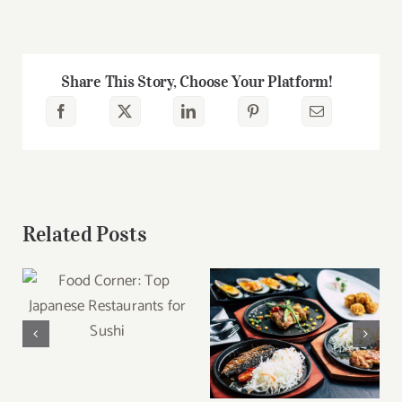
Meal
Prep:
Korean
Bibimbap
Share This Story, Choose Your Platform!
with
Kimchi
Related Posts
Food Corner: Top
Japanese
Roundup: My New
Restaurants for
Favourite Recipes
Sushi
For Healthy Living