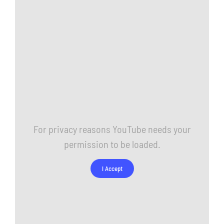
Schedule a work
Search
for:
WooCommerce Ca
For privacy reasons YouTube needs your
permission to be loaded.
I Accept