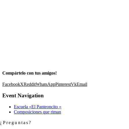
Compártelo con tus amigos!
Facebook
X
Reddit
WhatsApp
Pinterest
Vk
Email
Event Navigation
Escuela «El Panteoncito «
Composiciones que riman
¿Preguntas?