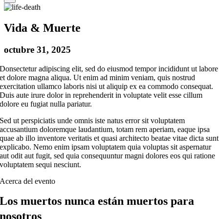
Vida & Muerte
octubre 31, 2025
D
onsectetur adipiscing elit, sed do eiusmod tempor incididunt ut labore
et dolore magna aliqua. Ut enim ad minim veniam, quis nostrud
exercitation ullamco laboris nisi ut aliquip ex ea commodo consequat.
Duis aute irure dolor in reprehenderit in voluptate velit esse cillum
dolore eu fugiat nulla pariatur.
Sed ut perspiciatis unde omnis iste natus error sit voluptatem
accusantium doloremque laudantium, totam rem aperiam, eaque ipsa
quae ab illo inventore veritatis et quasi architecto beatae vitae dicta sunt
explicabo. Nemo enim ipsam voluptatem quia voluptas sit aspernatur
aut odit aut fugit, sed quia consequuntur magni dolores eos qui ratione
voluptatem sequi nesciunt.
Acerca del evento
Los muertos nunca están muertos para
nosotros