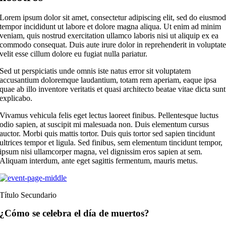
Lorem ipsum dolor sit amet, consectetur adipiscing elit, sed do eiusmo
tempor incididunt ut labore et dolore magna aliqua. Ut enim ad minim
veniam, quis nostrud exercitation ullamco laboris nisi ut aliquip ex ea
commodo consequat. Duis aute irure dolor in reprehenderit in voluptat
velit esse cillum dolore eu fugiat nulla pariatur.
Sed ut perspiciatis unde omnis iste natus error sit voluptatem
accusantium doloremque laudantium, totam rem aperiam, eaque ipsa
quae ab illo inventore veritatis et quasi architecto beatae vitae dicta sunt
explicabo.
Vivamus vehicula felis eget lectus laoreet finibus. Pellentesque luctus
odio sapien, at suscipit mi malesuada non. Duis elementum cursus
auctor. Morbi quis mattis tortor. Duis quis tortor sed sapien tincidunt
ultrices tempor et ligula. Sed finibus, sem elementum tincidunt tempor,
ipsum nisi ullamcorper magna, vel dignissim eros sapien at sem.
Aliquam interdum, ante eget sagittis fermentum, mauris metus.
Título Secundario
¿Cómo se celebra el día de muertos?