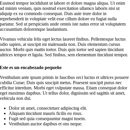
Eusmod tempor incididunt ut labore et dolore magna aliqua. Ut enim
ad minim veniam, quis nostrud exercitation ullamco laboris nisi ut
aliquip ex ea commodo consequat. Duis aute irure dolor in
reprehenderit in voluptate velit esse cillum dolore eu fugiat nulla
pariatur. Sed ut perspiciatis unde omnis iste natus error sit voluptatem
accusantium doloremque laudantium.
Vivamus vehicula felis eget lectus laoreet finibus. Pellentesque luctus
odio sapien, at suscipit mi malesuada non. Duis elementum cursus
auctor. Morbi quis mattis tortor. Duis quis tortor sed sapien tincidunt
ultrices tempor et ligula. Sed finibus, sem elementum tincidunt tempor.
Este es un encabezado pequeño
Vestibulum ante ipsum primis in faucibus orci luctus et ultrices posuere
cubilia Curae; Duis quis suscipit metus. Praesent suscipit purus nec
efficitur interdum. Morbi eget vulputate massa. Etiam consequat dolor
eget maximus dapibus. Ut tellus dolor, dignissim sed sagittis sit amet,
vehicula non dui.
Dolor sit amet, consectetuer adipiscing elit.
Aliquam tincidunt mauris ficilis eu risus.
Fugit sed quia consequuntur magni tusein.
Vestibulum auctor dapibus et ons neque.