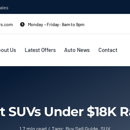
ales
rs.com
Monday – Friday: 8am to 9pm
out Us
Latest Offers
Auto News
Contact
t SUVs Under $18K R
1.7 min read
/
Tags:
Buy Sell Guide
,
SUV