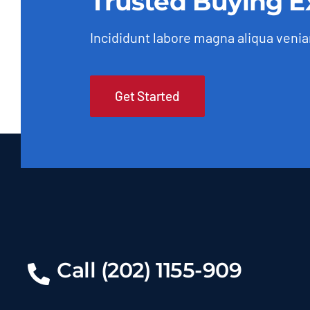
Trusted Buying E
Incididunt labore magna aliqua veni
Get Started
Call (202) 1155-909