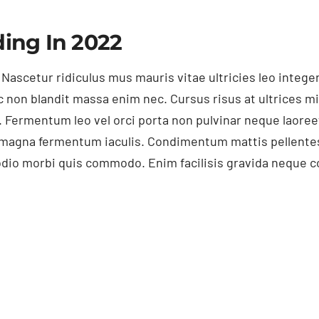
ing In 2022
 Nascetur ridiculus mus mauris vitae ultricies leo inte
c non blandit massa enim nec. Cursus risus at ultrices m
 Fermentum leo vel orci porta non pulvinar neque laore
t magna fermentum iaculis. Condimentum mattis pellentes
d odio morbi quis commodo. Enim facilisis gravida neque co