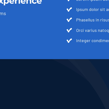
xperience
Ipsum dolor sit a
ams
Phasellus in risu
Orci varius nato
Integer condimen