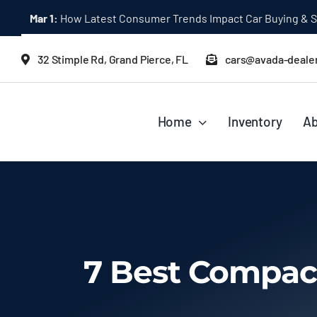
Skip
Mar 1:
How Latest Consumer Trends Impact Car Buying & S
to
content
32 Stimple Rd, Grand Pierce, FL
cars@avada-deale
Home
Inventory
Ab
7 Best Compac