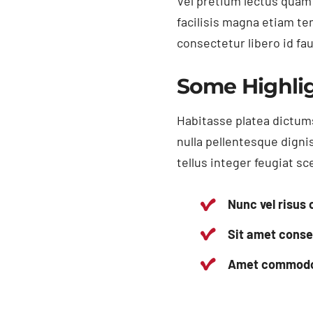
Vel pretium lectus quam i
facilisis magna etiam t
consectetur libero id fa
Some Highli
Habitasse platea dictums
nulla pellentesque digni
tellus integer feugiat sc
Nunc vel risu
Sit amet consec
Amet commodo n