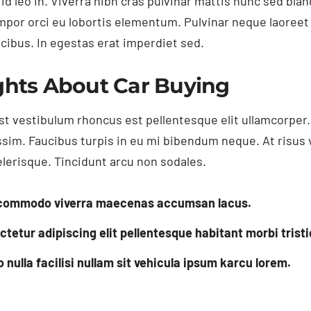
d leo in. Viverra nibh cras pulvinar mattis nunc sed bland
empor orci eu lobortis elementum. Pulvinar neque laoree
ucibus. In egestas erat imperdiet sed.
ghts About Car Buying
t vestibulum rhoncus est pellentesque elit ullamcorper. 
ssim. Faucibus turpis in eu mi bibendum neque. At risus v
elerisque. Tincidunt arcu non sodales.
s commodo viverra maecenas accumsan lacus.
tetur adipiscing elit pellentesque habitant morbi tristi
ulla facilisi nullam sit vehicula ipsum karcu lorem.