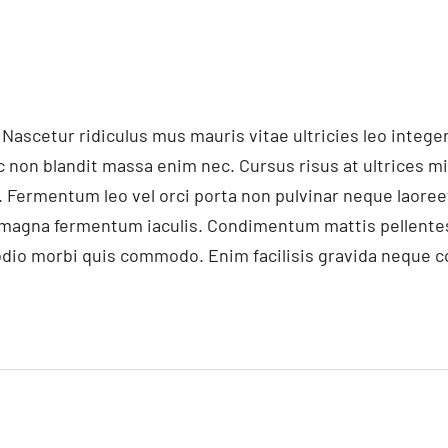
 Nascetur ridiculus mus mauris vitae ultricies leo inte
c non blandit massa enim nec. Cursus risus at ultrices m
 Fermentum leo vel orci porta non pulvinar neque laore
t magna fermentum iaculis. Condimentum mattis pellentes
d odio morbi quis commodo. Enim facilisis gravida neque co