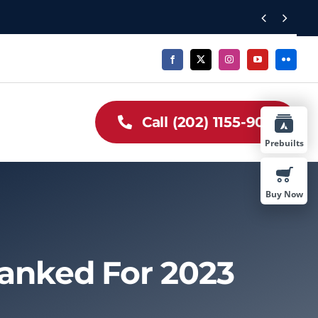


Call (202) 1155-909
Prebuilts
Buy Now
anked For 2023