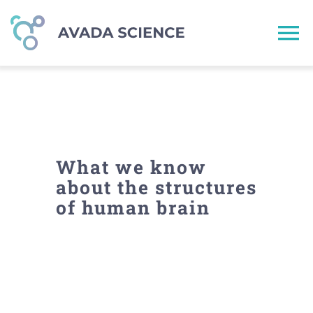
Skip
to
To
content
Na
Home
Services
What we know
About
about the structures
of human brain
Publications
Contact