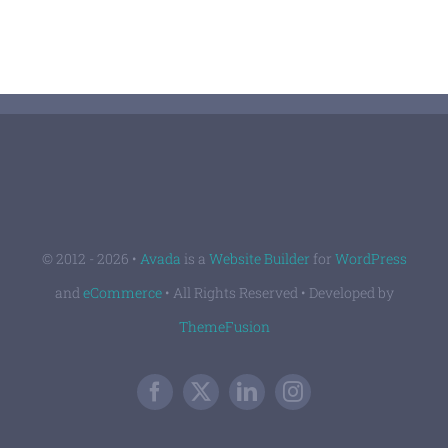
© 2012 - 2026 •
Avada
is a
Website Builder
for
WordPress
and
eCommerce
• All Rights Reserved • Developed by
ThemeFusion