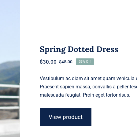
Spring Dotted Dress
$
30.00
$
45.00
33% Off
Original
Current
price
price
was:
is:
Vestibulum ac diam sit amet quam vehicula el
$45.00.
$30.00.
Praesent sapien massa, convallis a pellentesq
malesuada feugiat. Proin eget tortor risus.
View product