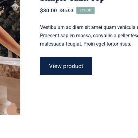
$
30.00
$
45.00
33% Off
Original
Current
price
price
was:
is:
Vestibulum ac diam sit amet quam vehicula el
$45.00.
$30.00.
Praesent sapien massa, convallis a pellentesq
malesuada feugiat. Proin eget tortor risus.
View product