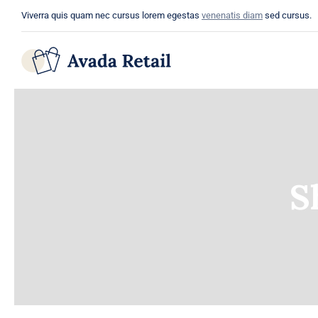
Skip
Viverra quis quam nec cursus lorem egestas
venenatis diam
sed cursus.
to
content
S