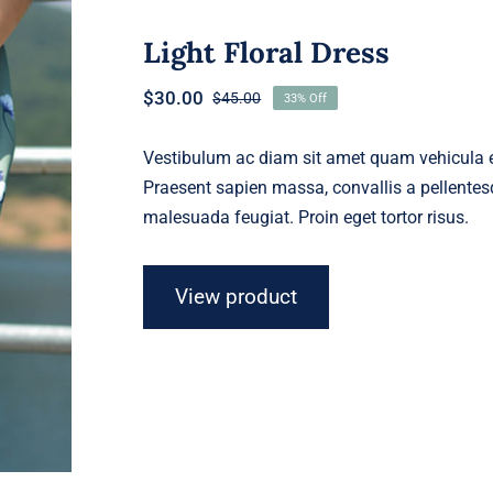
Light Floral Dress
$
30.00
$
45.00
33% Off
Original
Current
price
price
was:
is:
Vestibulum ac diam sit amet quam vehicula el
$45.00.
$30.00.
Praesent sapien massa, convallis a pellentesq
malesuada feugiat. Proin eget tortor risus.
View product