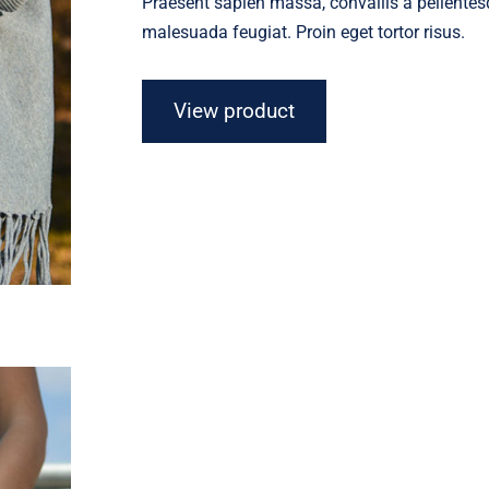
Praesent sapien massa, convallis a pellentesq
malesuada feugiat. Proin eget tortor risus.
View product