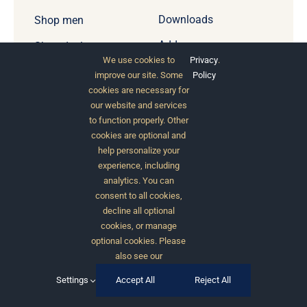
Downloads
Shop men
Addresses
Shop deals
We use cookies to
Privacy
.
Account details
Shop new
improve our site. Some
Policy
collections
cookies are necessary for
our website and services
to function properly. Other
Subscribe to our newsletter.
cookies are optional and
help personalize your
experience, including
A at pellentesque et mattis porta enim
analytics. You can
elementum.
consent to all cookies,
decline all optional
cookies, or manage
optional cookies. Please
also see our
Settings
Accept All
Reject All
Subscribe