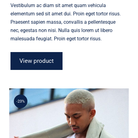
was:
is:
Vestibulum ac diam sit amet quam vehicula
$45.00.
$30.00.
elementum sed sit amet dui. Proin eget tortor risus.
Praesent sapien massa, convallis a pellentesque
nec, egestas non nisi. Nulla quis lorem ut libero
malesuada feugiat. Proin eget tortor risus.
View product
-23%