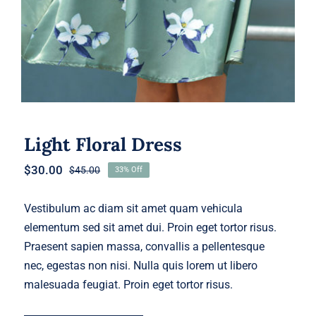
Light Floral Dress
$
30.00
$
45.00
33% Off
Original
Current
price
price
was:
is:
Vestibulum ac diam sit amet quam vehicula
$45.00.
$30.00.
elementum sed sit amet dui. Proin eget tortor risus.
Praesent sapien massa, convallis a pellentesque
nec, egestas non nisi. Nulla quis lorem ut libero
malesuada feugiat. Proin eget tortor risus.