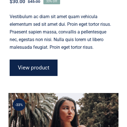
$
30.00
$
45.00
33% Off
Original
Current
price
price
was:
is:
Vestibulum ac diam sit amet quam vehicula
$45.00.
$30.00.
elementum sed sit amet dui. Proin eget tortor risus.
Praesent sapien massa, convallis a pellentesque
nec, egestas non nisi. Nulla quis lorem ut libero
malesuada feugiat. Proin eget tortor risus.
View product
-33%