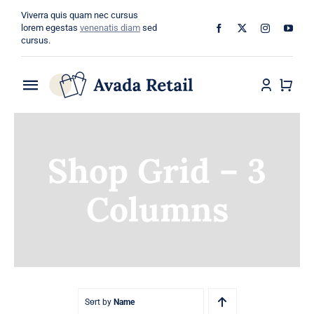
Skip
Viverra quis quam nec cursus
to
lorem egestas
venenatis diam
sed
cursus.
content
Toggle
Navigation
Home
Shop Grid – 3
About
Columns
Shop
Categories
Blog
Sort by
Name