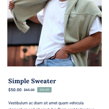
Simple Sweater
Simple Sweater
$
50.00
$
65.00
23% Off
Original
Current
price
price
was:
is:
Vestibulum ac diam sit amet quam vehicula
$65.00.
$50.00.