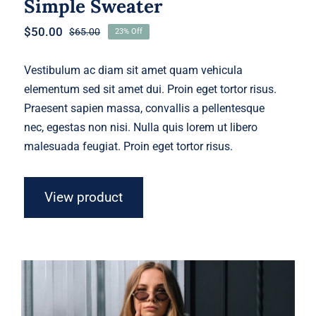
Simple Sweater
$
50.00
$
65.00
23% Off
Original
Current
price
price
was:
is:
Vestibulum ac diam sit amet quam vehicula
$65.00.
$50.00.
elementum sed sit amet dui. Proin eget tortor risus.
Praesent sapien massa, convallis a pellentesque
nec, egestas non nisi. Nulla quis lorem ut libero
malesuada feugiat. Proin eget tortor risus.
View product