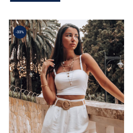
-33%
Simple Tank Top
Rated
5.00
out of 5