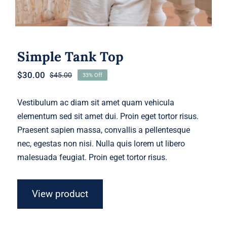
Simple Tank Top
$
30.00
$
45.00
33% Off
Original
Current
price
price
was:
is:
Vestibulum ac diam sit amet quam vehicula
$45.00.
$30.00.
elementum sed sit amet dui. Proin eget tortor risus.
Praesent sapien massa, convallis a pellentesque
nec, egestas non nisi. Nulla quis lorem ut libero
malesuada feugiat. Proin eget tortor risus.
View product