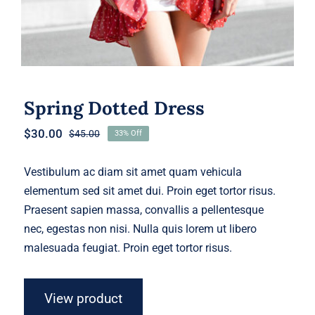
Spring Dotted Dress
$
30.00
$
45.00
33% Off
Original
Current
price
price
was:
is:
Vestibulum ac diam sit amet quam vehicula
$45.00.
$30.00.
elementum sed sit amet dui. Proin eget tortor risus.
Praesent sapien massa, convallis a pellentesque
nec, egestas non nisi. Nulla quis lorem ut libero
malesuada feugiat. Proin eget tortor risus.
View product