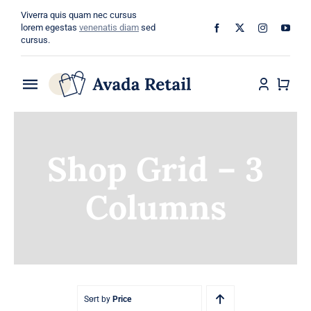
Skip
Viverra quis quam nec cursus
to
lorem egestas
venenatis diam
sed
cursus.
content
Toggle
Navigation
Home
Shop Grid – 3
About
Columns
Shop
Categories
Blog
Sort by
Price