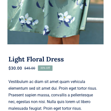
Light Floral Dress
$
30.00
$
45.00
33% Off
Original
Current
price
price
was:
is:
Vestibulum ac diam sit amet quam vehicula
$45.00.
$30.00.
elementum sed sit amet dui. Proin eget tortor risus.
Praesent sapien massa, convallis a pellentesque
nec, egestas non nisi. Nulla quis lorem ut libero
malesuada feugiat. Proin eget tortor risus.