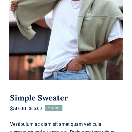
Simple Sweater
Simple Sweater
$
50.00
$
65.00
23% Off
Original
Current
price
price
was:
is:
Vestibulum ac diam sit amet quam vehicula
$65.00.
$50.00.