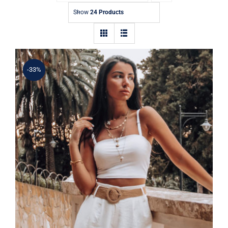
Contact
Show
24 Products
-33%
Simple Tank Top
Rated
5.00
out of 5