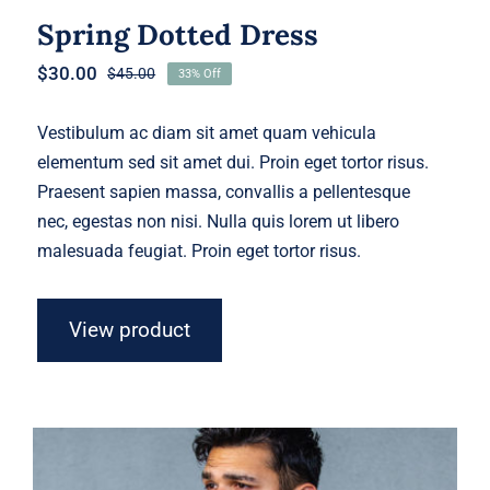
Spring Dotted Dress
$
30.00
$
45.00
33% Off
Original
Current
price
price
was:
is:
Vestibulum ac diam sit amet quam vehicula
$45.00.
$30.00.
elementum sed sit amet dui. Proin eget tortor risus.
Praesent sapien massa, convallis a pellentesque
nec, egestas non nisi. Nulla quis lorem ut libero
malesuada feugiat. Proin eget tortor risus.
View product