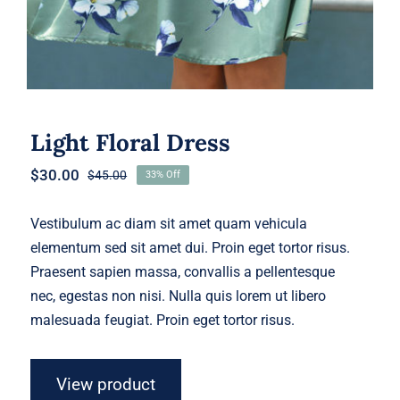
Light Floral Dress
$
30.00
$
45.00
33% Off
Original
Current
price
price
was:
is:
Vestibulum ac diam sit amet quam vehicula
$45.00.
$30.00.
elementum sed sit amet dui. Proin eget tortor risus.
Praesent sapien massa, convallis a pellentesque
nec, egestas non nisi. Nulla quis lorem ut libero
malesuada feugiat. Proin eget tortor risus.
View product