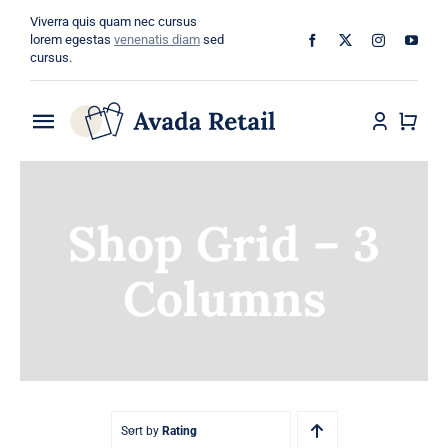
Skip
Viverra quis quam nec cursus
to
lorem egestas
venenatis diam
sed
cursus.
content
Toggle
Navigation
Home
Shop Grid – 3
About
Columns
Shop
Categories
Blog
Sort by
Rating