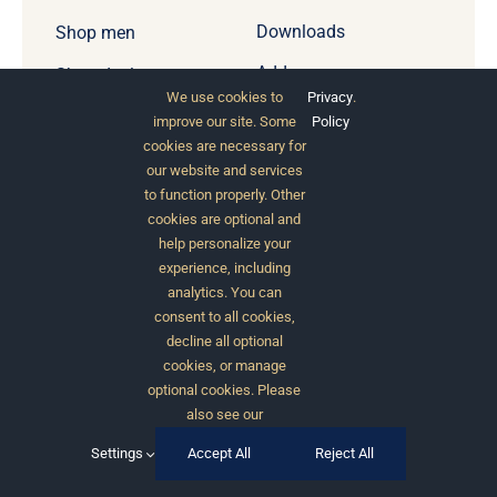
Downloads
Shop men
Addresses
Shop deals
We use cookies to
Privacy
.
Account details
Shop new
improve our site. Some
Policy
collections
cookies are necessary for
our website and services
to function properly. Other
Subscribe to our newsletter.
cookies are optional and
help personalize your
experience, including
A at pellentesque et mattis porta enim
analytics. You can
elementum.
consent to all cookies,
decline all optional
cookies, or manage
optional cookies. Please
also see our
Settings
Accept All
Reject All
Subscribe