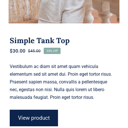
Simple Tank Top
$
30.00
$
45.00
33% Off
Original
Current
price
price
was:
is:
Vestibulum ac diam sit amet quam vehicula
$45.00.
$30.00.
elementum sed sit amet dui. Proin eget tortor risus.
Praesent sapien massa, convallis a pellentesque
nec, egestas non nisi. Nulla quis lorem ut libero
malesuada feugiat. Proin eget tortor risus.
View product