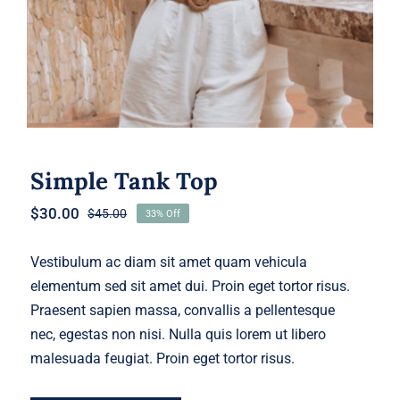
Simple Tank Top
$
30.00
$
45.00
33% Off
Original
Current
price
price
was:
is:
Vestibulum ac diam sit amet quam vehicula
$45.00.
$30.00.
elementum sed sit amet dui. Proin eget tortor risus.
Praesent sapien massa, convallis a pellentesque
nec, egestas non nisi. Nulla quis lorem ut libero
malesuada feugiat. Proin eget tortor risus.