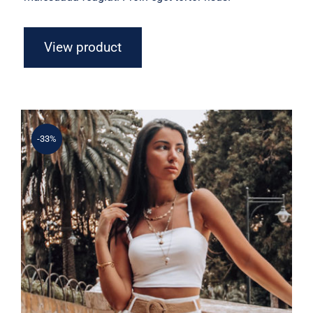
View product
-33%
Simple Tank Top
Rated
5.00
out of 5