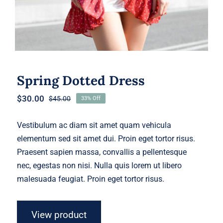
Spring Dotted Dress
$
30.00
$
45.00
33% Off
Original
Current
price
price
was:
is:
Vestibulum ac diam sit amet quam vehicula
$45.00.
$30.00.
elementum sed sit amet dui. Proin eget tortor risus.
Praesent sapien massa, convallis a pellentesque
nec, egestas non nisi. Nulla quis lorem ut libero
malesuada feugiat. Proin eget tortor risus.
View product