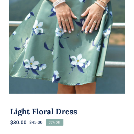
Light Floral Dress
Light Floral Dress
$
30.00
$
45.00
33% Off
Original
Current
price
price