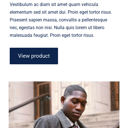
was:
is:
Vestibulum ac diam sit amet quam vehicula
$45.00.
$30.00.
elementum sed sit amet dui. Proin eget tortor risus.
Praesent sapien massa, convallis a pellentesque
nec, egestas non nisi. Nulla quis lorem ut libero
malesuada feugiat. Proin eget tortor risus.
View product