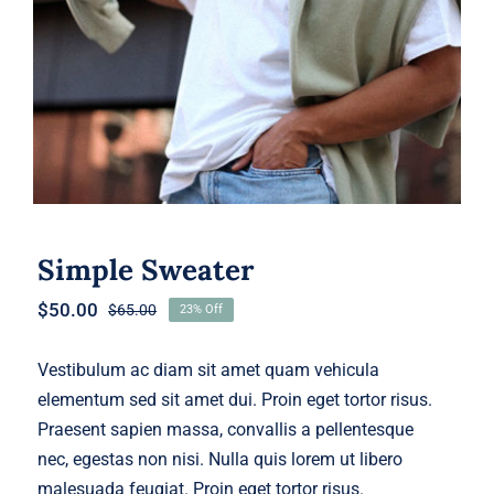
Simple Sweater
$
50.00
$
65.00
23% Off
Original
Current
price
price
was:
is:
Vestibulum ac diam sit amet quam vehicula
$65.00.
$50.00.
elementum sed sit amet dui. Proin eget tortor risus.
Praesent sapien massa, convallis a pellentesque
nec, egestas non nisi. Nulla quis lorem ut libero
malesuada feugiat. Proin eget tortor risus.