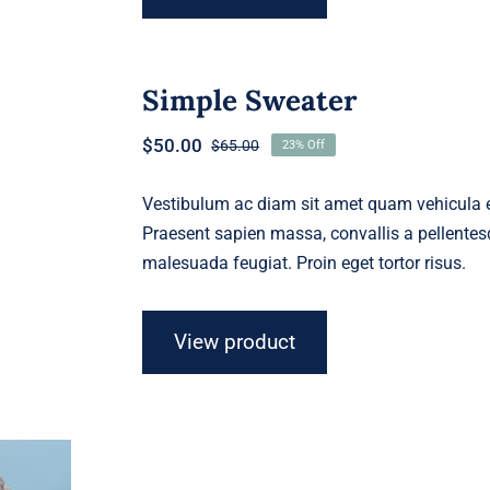
Simple Sweater
$
50.00
$
65.00
23% Off
Original
Current
price
price
was:
is:
Vestibulum ac diam sit amet quam vehicula el
$65.00.
$50.00.
Praesent sapien massa, convallis a pellentesq
malesuada feugiat. Proin eget tortor risus.
View product