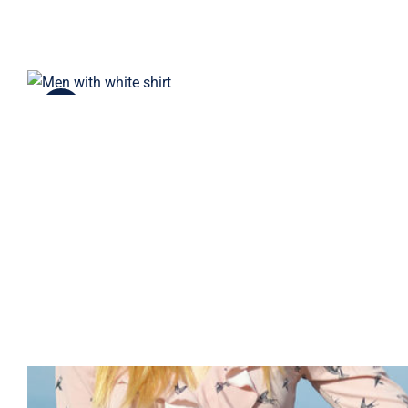
Simple Sweater
-23%