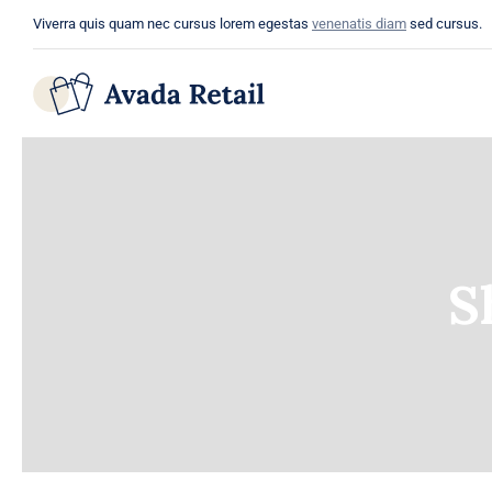
Skip
Viverra quis quam nec cursus lorem egestas
venenatis diam
sed cursus.
to
content
S