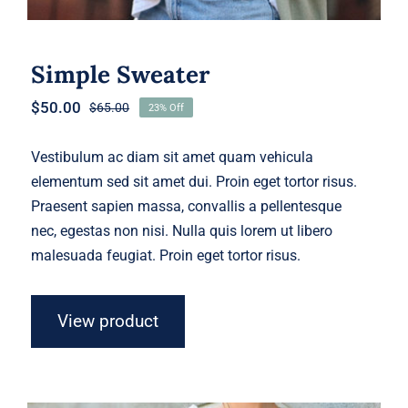
Simple Sweater
$
50.00
$
65.00
23% Off
Original
Current
price
price
was:
is:
Vestibulum ac diam sit amet quam vehicula
$65.00.
$50.00.
elementum sed sit amet dui. Proin eget tortor risus.
Praesent sapien massa, convallis a pellentesque
nec, egestas non nisi. Nulla quis lorem ut libero
malesuada feugiat. Proin eget tortor risus.
View product