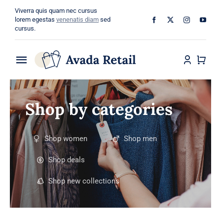
Skip
Viverra quis quam nec cursus
to
lorem egestas
venenatis diam
sed
cursus.
content
Toggle
Navigation
Home
Shop by categories
About
Shop women
Shop men
Shop
Shop deals
Categories
Shop new collections
Blog