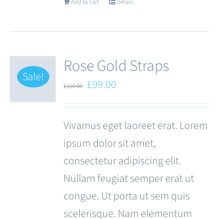
Add to cart
Details
Rose Gold Straps
Sale!
Original
Current
£
99.00
£
110.00
price
price
was:
is:
Vivamus eget laoreet erat. Lorem
£110.00.
£99.00.
ipsum dolor sit amet,
consectetur adipiscing elit.
Nullam feugiat semper erat ut
congue. Ut porta ut sem quis
scelerisque. Nam elementum