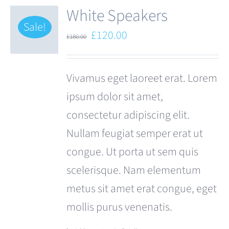
White Speakers
Sale!
Original
Current
£
120.00
£
180.00
price
price
was:
is:
Vivamus eget laoreet erat. Lorem
£180.00.
£120.00.
ipsum dolor sit amet,
consectetur adipiscing elit.
Nullam feugiat semper erat ut
congue. Ut porta ut sem quis
scelerisque. Nam elementum
metus sit amet erat congue, eget
mollis purus venenatis.