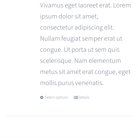
was:
is:
Vivamus eget laoreet erat. Lorem
£680.00.
£599.00.
ipsum dolor sit amet,
consectetur adipiscing elit.
Nullam feugiat semper erat ut
congue. Ut porta ut sem quis
scelerisque. Nam elementum
metus sit amet erat congue, eget
mollis purus venenatis.
Select options
Details
This
product
has
multiple