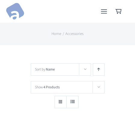
Skip
to
content
Home
Accessories
Sort by
Name
Show
4 Products