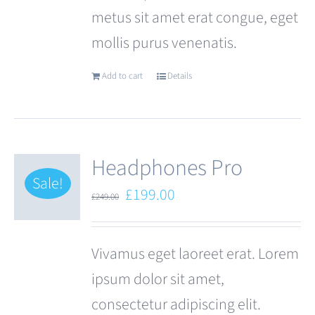
metus sit amet erat congue, eget
mollis purus venenatis.
Add to cart
Details
Headphones Pro
Sale!
Original
Current
£
199.00
£
249.00
price
price
was:
is:
Vivamus eget laoreet erat. Lorem
£249.00.
£199.00.
ipsum dolor sit amet,
consectetur adipiscing elit.