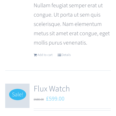
Nullam feugiat semper erat ut
congue. Ut porta ut sem quis
scelerisque. Nam elementum
metus sit amet erat congue, eget
mollis purus venenatis.
Add to cart
Details
Flux Watch
Sale!
Original
Current
£
599.00
£
680.00
price
price