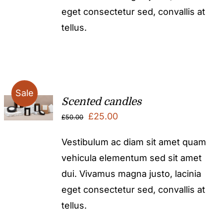
eget consectetur sed, convallis at
tellus.
Sale
Scented candles
Original
Current
£
25.00
£
50.00
price
price
Vestibulum ac diam sit amet quam
was:
is:
vehicula elementum sed sit amet
£50.00.
£25.00.
dui. Vivamus magna justo, lacinia
eget consectetur sed, convallis at
tellus.