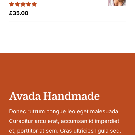
Rated
5.00
£
35.00
out of 5
Donec rutrum congue leo eget malesuada.
Curabitur arcu erat, accumsan id imperdiet
et, porttitor at sem. Cras ultricies ligula sed.