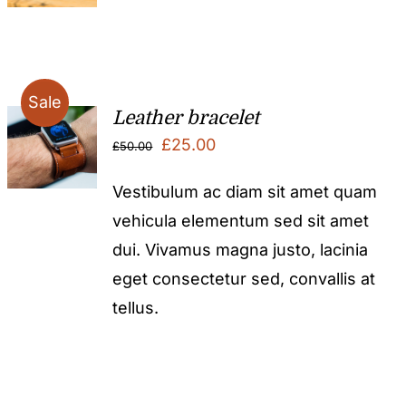
Sale
Leather bracelet
Original
Current
£
25.00
£
50.00
price
price
Vestibulum ac diam sit amet quam
was:
is:
vehicula elementum sed sit amet
£50.00.
£25.00.
dui. Vivamus magna justo, lacinia
eget consectetur sed, convallis at
tellus.