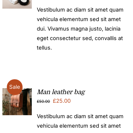
Vestibulum ac diam sit amet quam
vehicula elementum sed sit amet
dui. Vivamus magna justo, lacinia
eget consectetur sed, convallis at
tellus.
Sale
Man leather bag
Original
Current
£
25.00
£
50.00
price
price
Vestibulum ac diam sit amet quam
was:
is:
vehicula elementum sed sit amet
£50.00.
£25.00.