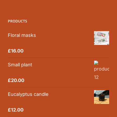
PRODUCTS
Floral masks
Rated
5.00
£
16.00
out of 5
Small plant
Rated
5.00
£
20.00
out of 5
Eucalyptus candle
Rated
5.00
£
12.00
out of 5