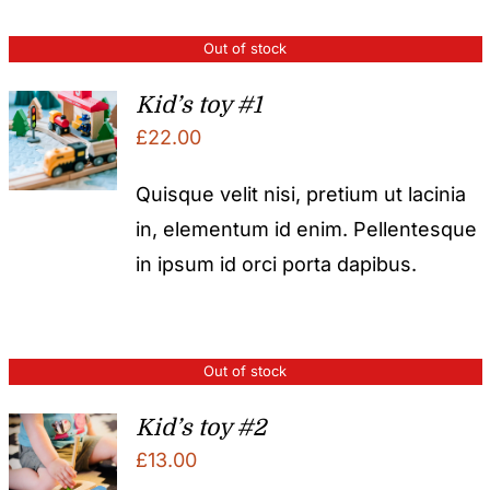
Out of stock
Kid’s toy #1
£
22.00
Quisque velit nisi, pretium ut lacinia
in, elementum id enim. Pellentesque
in ipsum id orci porta dapibus.
Out of stock
Kid’s toy #2
£
13.00