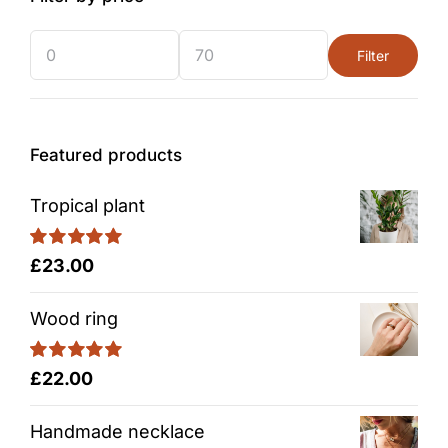
Filter
Min
Max
price
price
Featured products
Tropical plant
Rated
5.00
£
23.00
out of 5
Wood ring
Rated
5.00
£
22.00
out of 5
Handmade necklace