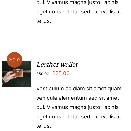
dui. Vivamus magna justo, lacinia
eget consectetur sed, convallis at
tellus.
Sale
Leather wallet
Original
Current
£
25.00
£
50.00
price
price
Vestibulum ac diam sit amet quam
was:
is:
vehicula elementum sed sit amet
£50.00.
£25.00.
dui. Vivamus magna justo, lacinia
eget consectetur sed, convallis at
tellus.