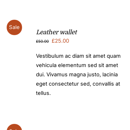
Sale
Leather wallet
Original
Current
£
25.00
£
50.00
price
price
Vestibulum ac diam sit amet quam
was:
is:
vehicula elementum sed sit amet
£50.00.
£25.00.
dui. Vivamus magna justo, lacinia
eget consectetur sed, convallis at
tellus.