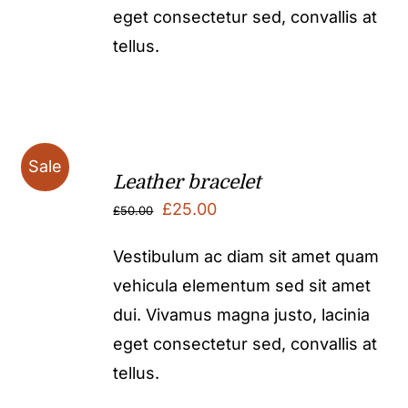
eget consectetur sed, convallis at
tellus.
Sale
Leather bracelet
Original
Current
£
25.00
£
50.00
price
price
Vestibulum ac diam sit amet quam
was:
is:
vehicula elementum sed sit amet
£50.00.
£25.00.
dui. Vivamus magna justo, lacinia
eget consectetur sed, convallis at
tellus.