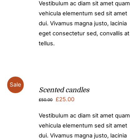
Vestibulum ac diam sit amet quam
vehicula elementum sed sit amet
dui. Vivamus magna justo, lacinia
eget consectetur sed, convallis at
tellus.
Sale
Scented candles
Original
Current
£
25.00
£
50.00
price
price
Vestibulum ac diam sit amet quam
was:
is:
vehicula elementum sed sit amet
£50.00.
£25.00.
dui. Vivamus magna justo, lacinia