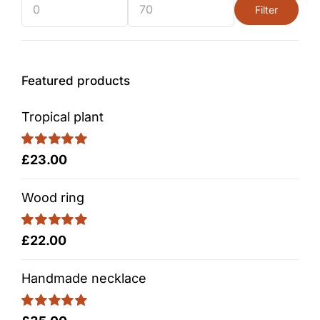
Filter
Min
Max
price
price
Featured products
Tropical plant
Rated
5.00
£
23.00
out of 5
Wood ring
Rated
5.00
£
22.00
out of 5
Handmade necklace
Rated
5.00