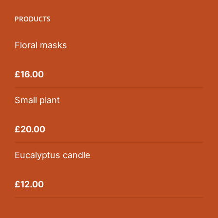
PRODUCTS
Floral masks
Rated
5.00
£
16.00
out of 5
Small plant
Rated
5.00
£
20.00
out of 5
Eucalyptus candle
Rated
5.00
£
12.00
out of 5