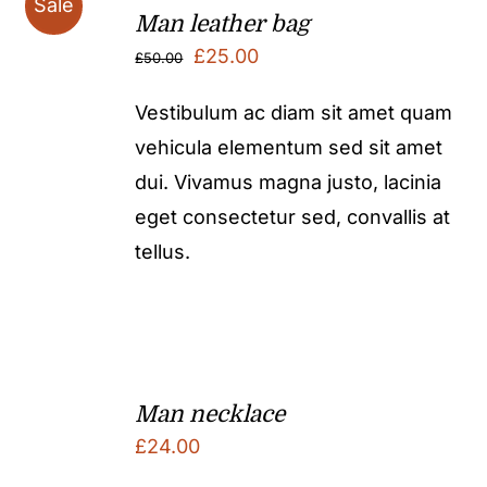
Sale
Man leather bag
Original
Current
£
25.00
£
50.00
price
price
Vestibulum ac diam sit amet quam
was:
is:
vehicula elementum sed sit amet
£50.00.
£25.00.
dui. Vivamus magna justo, lacinia
eget consectetur sed, convallis at
tellus.
Man necklace
£
24.00