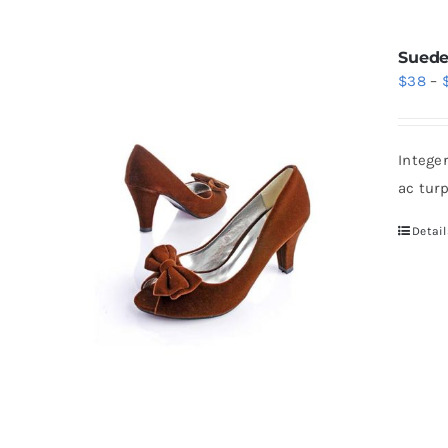
Suede
$
38
–
Intege
ac tur
Detail