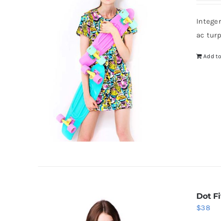
Intege
ac tur
Add to
Dot Fi
$
38