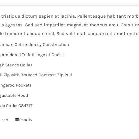
r tristique dictum sapien et lacinia. Pellentesque habitant mor
is egestas. Sed sed imperdiet magna, at rhoncus arcu. Cras tinc
n tincidunt aliquam nisl. Sed velit erat, aliquam sit amet metu
emium Cotton Jersey Construction
broidered Trefoil Logo at Chest
gh Stance Collar
ll Zip with Branded Contrast Zip Pull
ngaroo Pockets
justable Hood
yle Code: G84717
 cart
Details