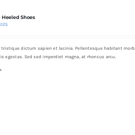
 Heeled Shoes
Price
$
125
range:
$38
r tristique dictum sapien et lacinia. Pellentesque habitant mor
through
pis egestas. Sed sed imperdiet magna, at rhoncus arcu.
$125
s