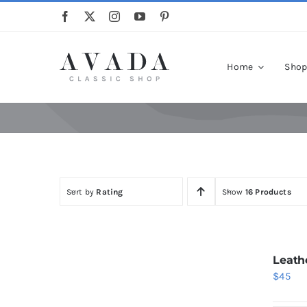
Skip
to
content
Home
Sho
Sort by
Rating
Show
16 Products
Leath
$
45