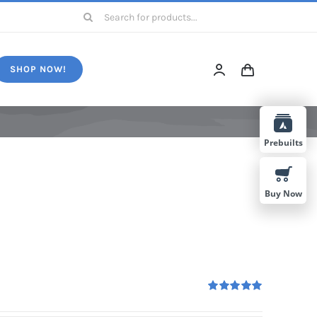
Search
for:
SHOP NOW!
Prebuilts
Buy Now
Rated
5.00
out of 5