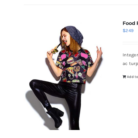
Food 
$
249
Intege
ac tur
Add to