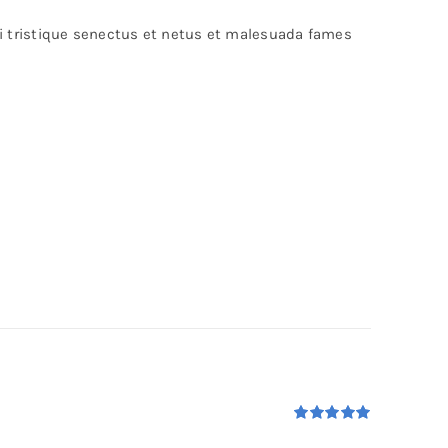
bi tristique senectus et netus et malesuada fames
Rated
5.00