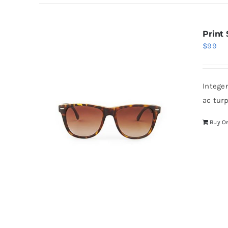
Print
$
99
Intege
ac tur
Buy O