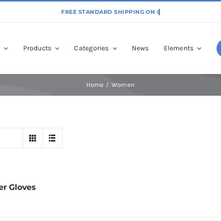
p
Products
Categories
News
Elements
Home
Women
er Gloves