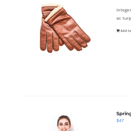
Intege
ac tur
Add to
Sprin
$
47