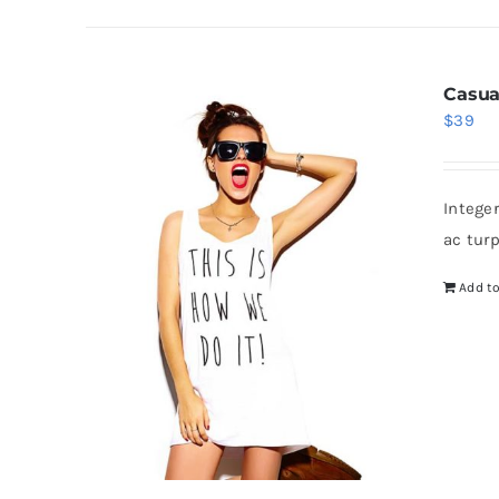
Casua
$
39
Intege
ac tur
Add to