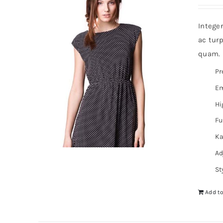
Intege
ac turp
quam. I
Pr
Em
Hi
Fu
Ka
Ad
St
Add to